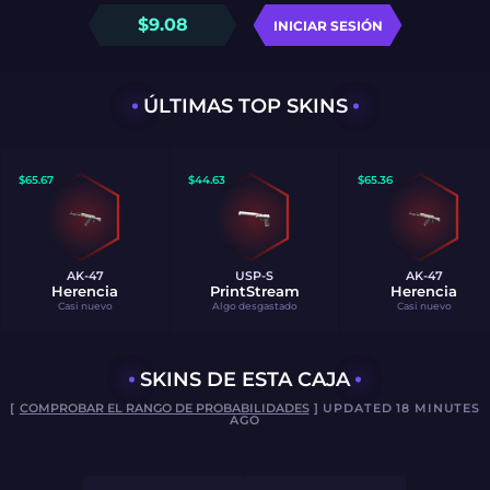
$
9.08
INICIAR SESIÓN
ÚLTIMAS TOP SKINS
$
65.67
$
44.63
$
65.36
AK-47
USP-S
AK-47
Herencia
PrintStream
Herencia
Casi nuevo
Algo desgastado
Casi nuevo
SKINS DE ESTA CAJA
[
COMPROBAR EL RANGO DE PROBABILIDADES
] UPDATED 18 MINUTES
AGO