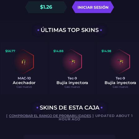
$
1.26
INICIAR SESIÓN
ÚLTIMAS TOP SKINS
$
56.77
$
14.88
$
14.98
MAC-10
Tec-9
Tec-9
Acechador
Bujía inyectora
Bujía inyectora
Casi nuevo
Casi nuevo
Casi nuevo
SKINS DE ESTA CAJA
[
COMPROBAR EL RANGO DE PROBABILIDADES
] UPDATED ABOUT 1
HOUR AGO