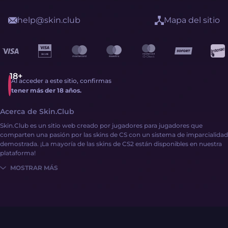
help@skin.club
Mapa del sitio
Al acceder a este sitio, confirmas
tener más der 18 años.
Acerca de Skin.Club
Skin.Club es un sitio web creado por jugadores para jugadores que
comparten una pasión por las skins de CS con un sistema de imparcialidad
demostrada. ¡La mayoría de las skins de CS2 están disponibles en nuestra
plataforma!
MOSTRAR MÁS
Es muy fácil conseguir skins de CS2:
Iniciar sesión
Recarga el saldo con dinero o skins de CS2
¡Explora una amplia colección de skins mediante distintas mecánicas del
sitio!
Skin.Club ofrece una amplia variedad de sistemas de pago, como G2A Pay,