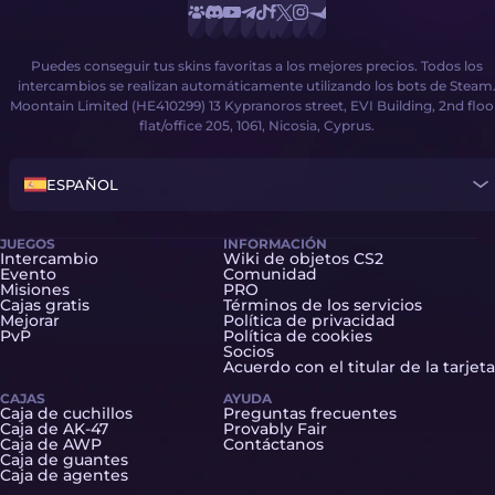
Puedes conseguir tus skins favoritas a los mejores precios. Todos los
intercambios se realizan automáticamente utilizando los bots de Steam
Moontain Limited (HE410299) 13 Kypranoros street, EVI Building, 2nd floo
flat/office 205, 1061, Nicosia, Cyprus.
ESPAÑOL
JUEGOS
INFORMACIÓN
Intercambio
Wiki de objetos CS2
Evento
Comunidad
Misiones
PRO
Cajas gratis
Términos de los servicios
Mejorar
Política de privacidad
PvP
Política de cookies
Socios
Acuerdo con el titular de la tarjeta
CAJAS
AYUDA
Caja de cuchillos
Preguntas frecuentes
Caja de AK-47
Provably Fair
Caja de AWP
Contáctanos
Caja de guantes
Caja de agentes