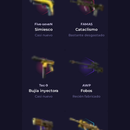
Five-seveN
FAMAS
Simiesco
Cataclismo
Casi nuevo
Bastante desgastado
Tec-9
AWP
Bujía inyectora
Fobos
Casi nuevo
Recién fabricado