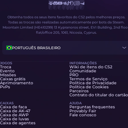
Obtenha todos os seus itens favoritos do CS2 pelos melhores preços.
Todas as trocas são realizadas automaticamente por bots da Steam.
Moontain Limited (HE410299) 13 Kypranoros street, EVI Building, 2nd floo
flat/office 205, 1061, Nicosia, Cyprus.
PORTUGUÊS BRASILEIRO
JOGOS
INFORMAÇÕES
Troca
Wiki de itens do CS2
Evento
Comunidade
Missões
PRO
Caixas grátis
Termos de Serviço
Aprimoramento
Política de Privacidade
PvPs
Política de Cookies
Parceiros
Contrato do titular do cartão
CAIXAS
AJUDA
Caixa de faca
Perguntas frequentes
Caixa de AK-47
Provably Fair
Caixa de AWP
Fale conosco
Caixa de luvas
Caixa de agentes