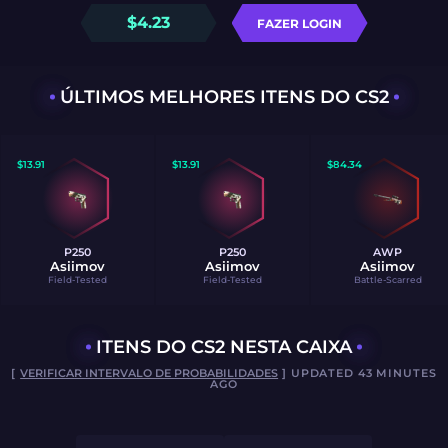
$
4.23
FAZER LOGIN
ÚLTIMOS MELHORES ITENS DO CS2
$
13.91
$
13.91
$
84.34
P250
P250
AWP
Asiimov
Asiimov
Asiimov
Field-Tested
Field-Tested
Battle-Scarred
ITENS DO CS2 NESTA CAIXA
[
VERIFICAR INTERVALO DE PROBABILIDADES
] UPDATED 43 MINUTES
AGO