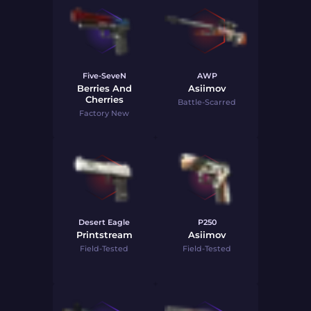
Five-SeveN
AWP
Berries And
Asiimov
Cherries
Battle-Scarred
Factory New
Desert Eagle
P250
Printstream
Asiimov
Field-Tested
Field-Tested