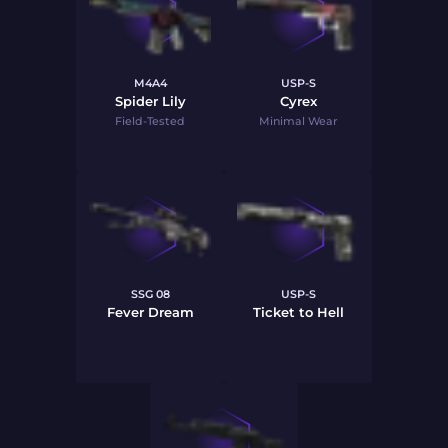
M4A4
USP-S
Spider Lily
Cyrex
Field-Tested
Minimal Wear
SSG 08
USP-S
Fever Dream
Ticket to Hell