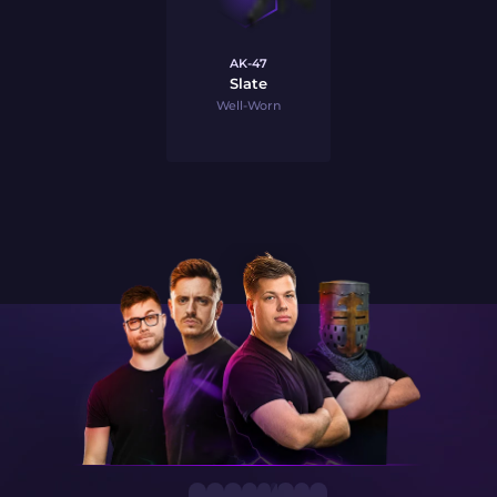
AK-47
Slate
Well-Worn