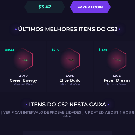
$
3.47
FAZER LOGIN
ÚLTIMOS MELHORES ITENS DO CS2
$
19.23
$
21.01
$
15.63
AWP
AWP
AWP
Green Energy
Elite Build
Fever Dream
Minimal Wear
Minimal Wear
Minimal Wear
ITENS DO CS2 NESTA CAIXA
[
VERIFICAR INTERVALO DE PROBABILIDADES
] UPDATED ABOUT 1 HOUR
AGO