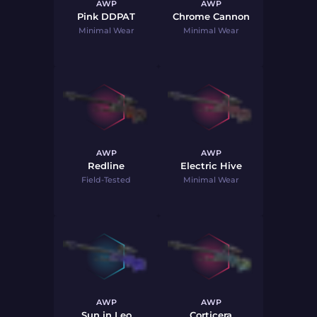
AWP
AWP
Pink DDPAT
Chrome Cannon
Minimal Wear
Minimal Wear
AWP
AWP
Redline
Electric Hive
Field-Tested
Minimal Wear
AWP
AWP
Sun in Leo
Corticera