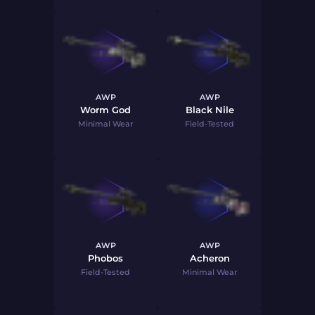
AWP
AWP
Worm God
Black Nile
Minimal Wear
Field-Tested
AWP
AWP
Phobos
Acheron
Field-Tested
Minimal Wear