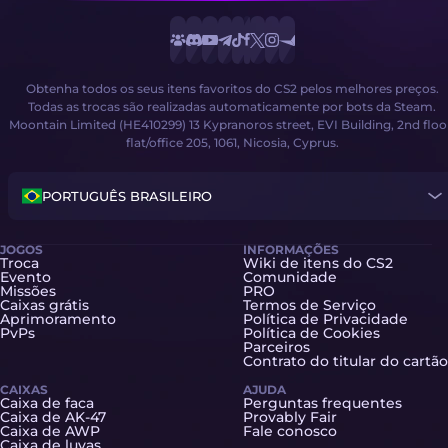
Obtenha todos os seus itens favoritos do CS2 pelos melhores preços.
Todas as trocas são realizadas automaticamente por bots da Steam.
Moontain Limited (HE410299) 13 Kypranoros street, EVI Building, 2nd floo
flat/office 205, 1061, Nicosia, Cyprus.
PORTUGUÊS BRASILEIRO
JOGOS
INFORMAÇÕES
Troca
Wiki de itens do CS2
Evento
Comunidade
Missões
PRO
Caixas grátis
Termos de Serviço
Aprimoramento
Política de Privacidade
PvPs
Política de Cookies
Parceiros
Contrato do titular do cartão
CAIXAS
AJUDA
Caixa de faca
Perguntas frequentes
Caixa de AK-47
Provably Fair
Caixa de AWP
Fale conosco
Caixa de luvas