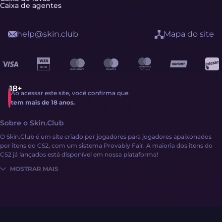
Caixa de agentes
help@skin.club
Mapa do site
Ao acessar este site, você confirma que
tem mais de 18 anos.
Sobre o Skin.Club
O Skin.Club é um site criado por jogadores para jogadores apaixonados
por itens do CS2, com um sistema Provably Fair. A maioria dos itens do
CS2 já lançados está disponível em nossa plataforma!
MOSTRAR MAIS
Obter itens do CS2 nunca foi tão fácil:
Fazer login
Adicione saldo com dinheiro ou itens do CS2
Explore uma vasta coleção de itens do CS2 por meio das diversas
mecânicas do site!
O Skin.Club oferece diversos métodos de pagamento, incluindo G2A Pay,