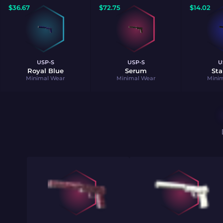
$
36.67
$
72.75
$
14.02
USP-S
USP-S
U
Royal Blue
Serum
Sta
Minimal Wear
Minimal Wear
Mini