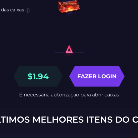
 das caixas
$
1.94
FAZER LOGIN
É necessária autorização para abrir caixas
LTIMOS MELHORES ITENS DO C