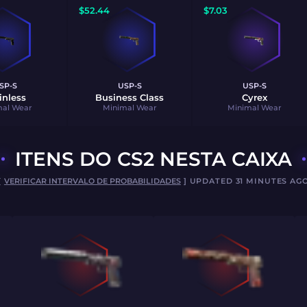
$
52.44
$
7.03
SP-S
USP-S
USP-S
inless
Business Class
Cyrex
mal Wear
Minimal Wear
Minimal Wear
ITENS DO CS2 NESTA CAIXA
[
VERIFICAR INTERVALO DE PROBABILIDADES
] UPDATED 31 MINUTES AG