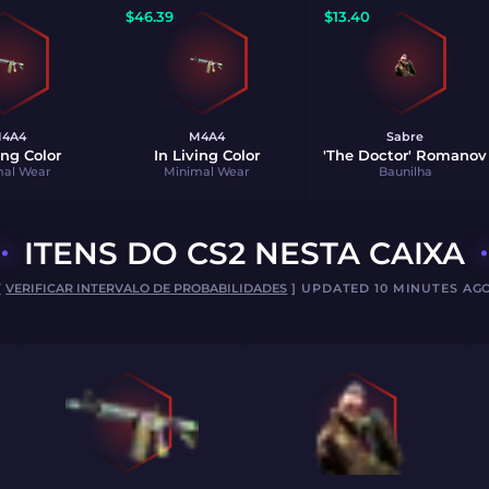
$
46.39
$
13.40
4A4
M4A4
Sabre
ing Color
In Living Color
'The Doctor' Romanov
mal Wear
Minimal Wear
Baunilha
ITENS DO CS2 NESTA CAIXA
[
VERIFICAR INTERVALO DE PROBABILIDADES
] UPDATED 10 MINUTES AG