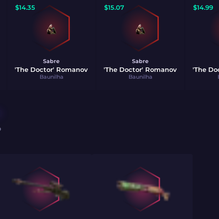
$
14.35
$
15.07
$
14.99
Sabre
Sabre
'The Doctor' Romanov
'The Doctor' Romanov
'The Do
Baunilha
Baunilha
O