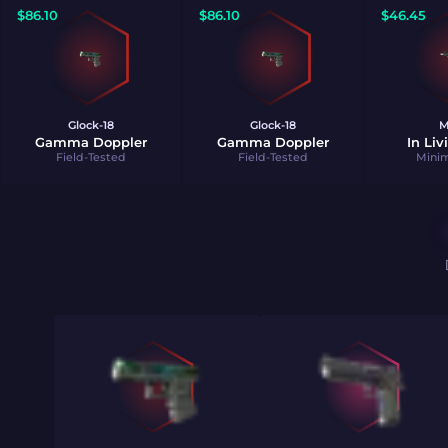
$
86.10
$
86.10
$
46.45
Glock-18
Glock-18
M
Gamma Doppler
Gamma Doppler
In Liv
Field-Tested
Field-Tested
Mini