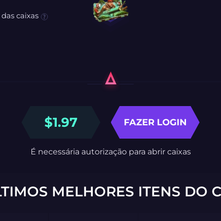
 das caixas
$
1.97
FAZER LOGIN
É necessária autorização para abrir caixas
LTIMOS MELHORES ITENS DO C