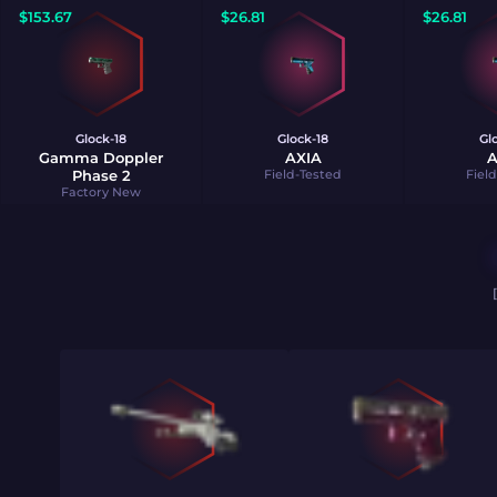
$
153.67
$
26.81
$
26.81
Glock-18
Glock-18
Gl
Gamma Doppler
AXIA
A
Phase 2
Field-Tested
Fiel
Factory New