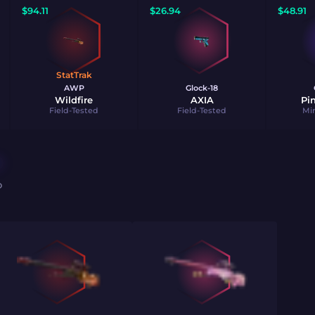
$
94.11
$
26.94
$
48.91
StatTrak
AWP
Glock-18
Wildfire
AXIA
Pi
Field-Tested
Field-Tested
Mi
O