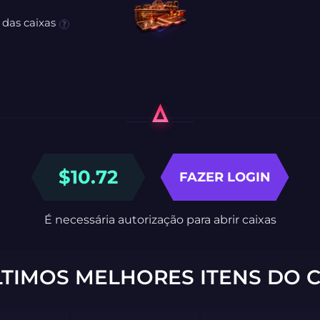
 das caixas
$
10.72
FAZER LOGIN
É necessária autorização para abrir caixas
LTIMOS MELHORES ITENS DO C