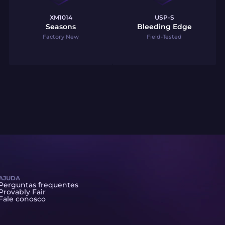
XM1014
USP-S
Seasons
Bleeding Edge
Factory New
Field-Tested
AJUDA
Perguntas frequentes
Provably Fair
Fale conosco