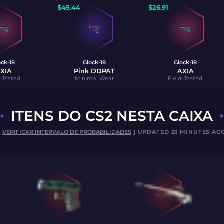
$
45.44
$
26.91
ock-18
Glock-18
Glock-18
XIA
Pink DDPAT
AXIA
d-Tested
Minimal Wear
Field-Tested
ITENS DO CS2 NESTA CAIXA
[
VERIFICAR INTERVALO DE PROBABILIDADES
] UPDATED 23 MINUTES AG