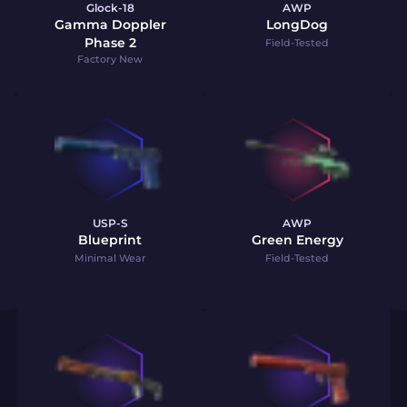
Glock-18
AWP
Gamma Doppler
LongDog
Phase 2
Field-Tested
Factory New
USP-S
AWP
Blueprint
Green Energy
Minimal Wear
Field-Tested