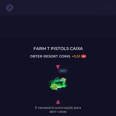
FARM T PISTOLS CAIXA
OBTER
RESORT COINS
+
0.51
$
2.57
É necessária autorização para
abrir caixas