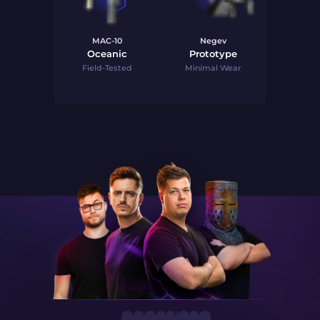
MAC-10
Negev
Oceanic
Prototype
Field-Tested
Minimal Wear