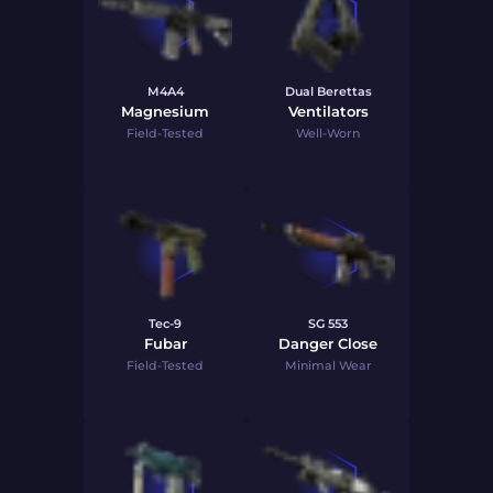
M4A4
Dual Berettas
Magnesium
Ventilators
Field-Tested
Well-Worn
Tec-9
SG 553
Fubar
Danger Close
Field-Tested
Minimal Wear