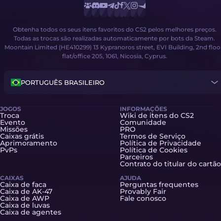
Obtenha todos os seus itens favoritos do CS2 pelos melhores preços.
Todas as trocas são realizadas automaticamente por bots da Steam.
Moontain Limited (HE410299) 13 Kypranoros street, EVI Building, 2nd floo
flat/office 205, 1061, Nicosia, Cyprus.
PORTUGUÊS BRASILEIRO
JOGOS
INFORMAÇÕES
Troca
Wiki de itens do CS2
Evento
Comunidade
Missões
PRO
Caixas grátis
Termos de Serviço
Aprimoramento
Política de Privacidade
PvPs
Política de Cookies
Parceiros
Contrato do titular do cartão
CAIXAS
AJUDA
Caixa de faca
Perguntas frequentes
Caixa de AK-47
Provably Fair
Caixa de AWP
Fale conosco
Caixa de luvas
Caixa de agentes