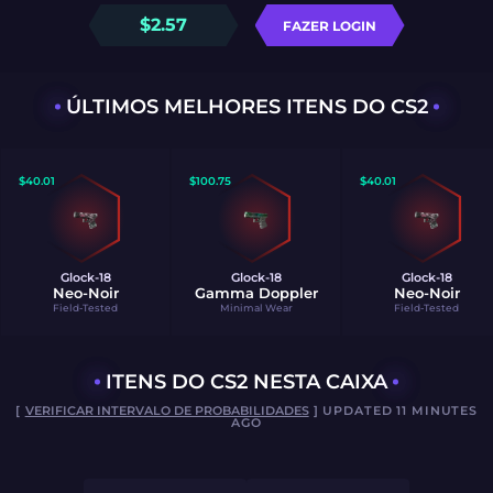
$
2.57
FAZER LOGIN
ÚLTIMOS MELHORES ITENS DO CS2
$
40.01
$
100.75
$
40.01
Glock-18
Glock-18
Glock-18
Neo-Noir
Gamma Doppler
Neo-Noir
Field-Tested
Minimal Wear
Field-Tested
ITENS DO CS2 NESTA CAIXA
[
VERIFICAR INTERVALO DE PROBABILIDADES
] UPDATED 11 MINUTES
AGO