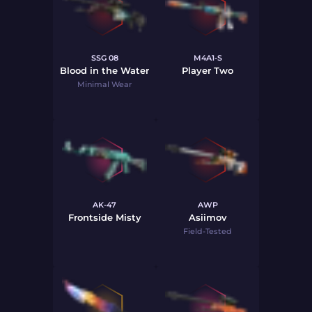
SSG 08
M4A1-S
Blood in the Water
Player Two
Minimal Wear
AK-47
AWP
Frontside Misty
Asiimov
Field-Tested