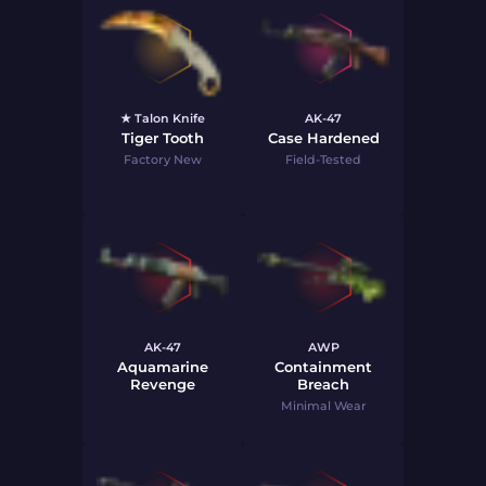
★ Talon Knife
AK-47
Tiger Tooth
Case Hardened
Factory New
Field-Tested
AK-47
AWP
Aquamarine
Containment
Revenge
Breach
Minimal Wear