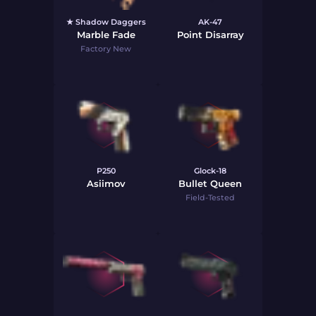
★ Shadow Daggers
AK-47
Marble Fade
Point Disarray
Factory New
P250
Glock-18
Asiimov
Bullet Queen
Field-Tested