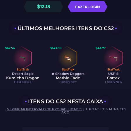
$
12.13
FAZER LOGIN
ÚLTIMOS MELHORES ITENS DO CS2
$
42.54
$
143.09
$
44.77
StatTrak
StatTrak
StatTrak
Desert Eagle
★ Shadow Daggers
USP-S
Kumicho Dragon
Marble Fade
Cortex
Field-Tested
Factory New
Factory New
ITENS DO CS2 NESTA CAIXA
[
VERIFICAR INTERVALO DE PROBABILIDADES
] UPDATED 6 MINUTES
AGO