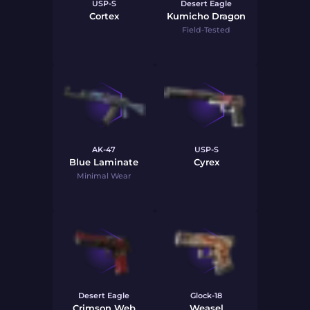
USP-S
Desert Eagle
Cortex
Kumicho Dragon
Field-Tested
AK-47
USP-S
Blue Laminate
Cyrex
Minimal Wear
Desert Eagle
Glock-18
Crimson Web
Weasel