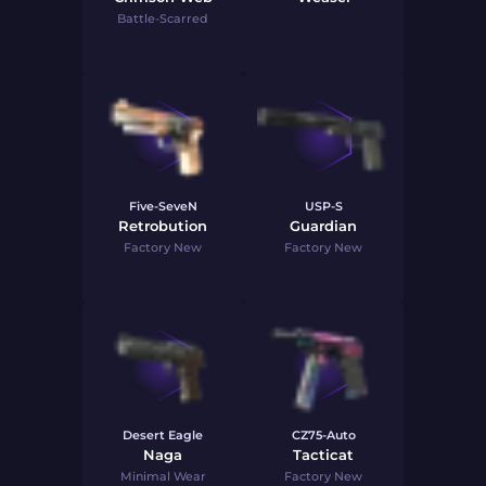
Battle-Scarred
Five-SeveN
USP-S
Retrobution
Guardian
Factory New
Factory New
Desert Eagle
CZ75-Auto
Naga
Tacticat
Minimal Wear
Factory New