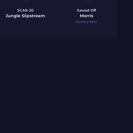
SCAR-20
Sawed-Off
Jungle Slipstream
Morris
Factory New