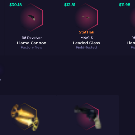
$
30.18
$
12.81
$
11.98
StatTrak
R8 Revolver
M4A1-S
R8
Llama Cannon
Leaded Glass
Lla
Factory New
Field-Tested
Fi
O