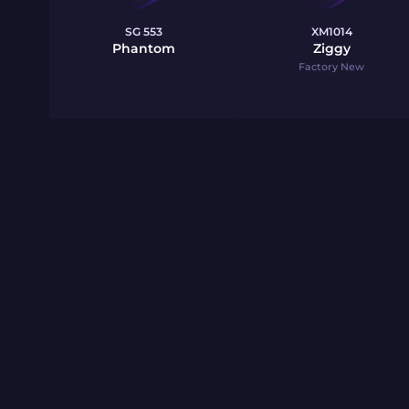
SG 553
XM1014
Phantom
Ziggy
Factory New