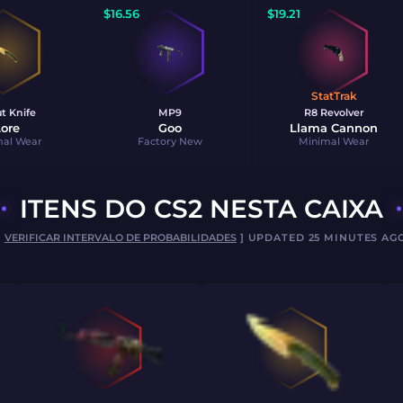
$
16.56
$
19.21
StatTrak
t Knife
MP9
R8 Revolver
ore
Goo
Llama Cannon
mal Wear
Factory New
Minimal Wear
ITENS DO CS2 NESTA CAIXA
[
VERIFICAR INTERVALO DE PROBABILIDADES
] UPDATED 25 MINUTES AG