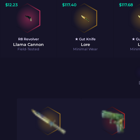
$
12.23
$
117.40
$
117.68
R8 Revolver
★ Gut Knife
★ Gu
Llama Cannon
Lore
L
Field-Tested
Minimal Wear
Mini