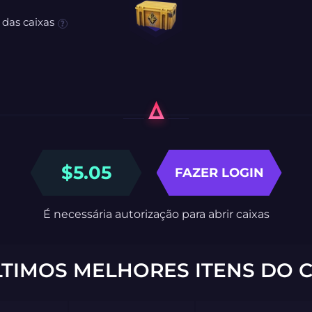
 das caixas
$
5.05
FAZER LOGIN
É necessária autorização para abrir caixas
LTIMOS MELHORES ITENS DO C