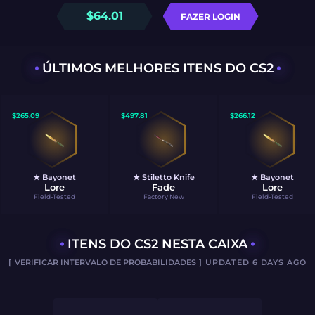
$
64.01
FAZER LOGIN
ÚLTIMOS MELHORES ITENS DO CS2
$
265.09
$
497.81
$
266.12
★ Bayonet
★ Stiletto Knife
★ Bayonet
Lore
Fade
Lore
Field-Tested
Factory New
Field-Tested
ITENS DO CS2 NESTA CAIXA
[
VERIFICAR INTERVALO DE PROBABILIDADES
] UPDATED 6 DAYS AGO