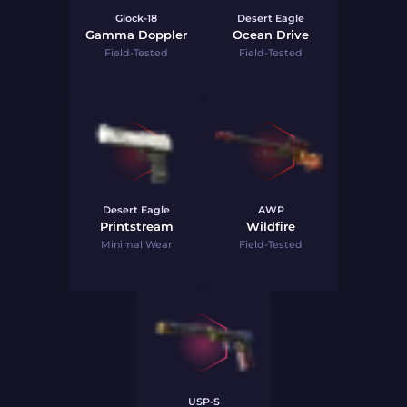
Glock-18
Desert Eagle
Gamma Doppler
Ocean Drive
Field-Tested
Field-Tested
Desert Eagle
AWP
Printstream
Wildfire
Minimal Wear
Field-Tested
USP-S