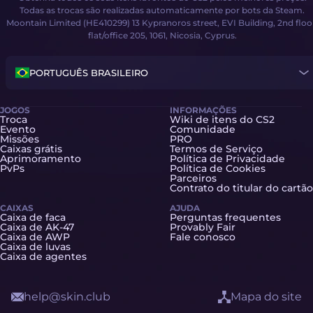
Todas as trocas são realizadas automaticamente por bots da Steam.
Moontain Limited (HE410299) 13 Kypranoros street, EVI Building, 2nd floo
flat/office 205, 1061, Nicosia, Cyprus.
PORTUGUÊS BRASILEIRO
JOGOS
INFORMAÇÕES
Troca
Wiki de itens do CS2
Evento
Comunidade
Missões
PRO
Caixas grátis
Termos de Serviço
Aprimoramento
Política de Privacidade
PvPs
Política de Cookies
Parceiros
Contrato do titular do cartão
CAIXAS
AJUDA
Caixa de faca
Perguntas frequentes
Caixa de AK-47
Provably Fair
Caixa de AWP
Fale conosco
Caixa de luvas
Caixa de agentes
help@skin.club
Mapa do site