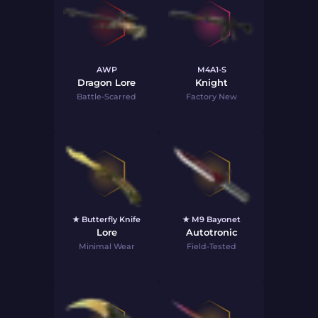
AWP
M4A1-S
Dragon Lore
Knight
Battle-Scarred
Factory New
★ Butterfly Knife
★ M9 Bayonet
Lore
Autotronic
Minimal Wear
Field-Tested