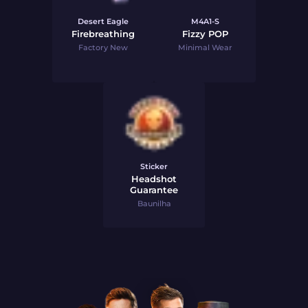
Desert Eagle
M4A1-S
Firebreathing
Fizzy POP
Factory New
Minimal Wear
Sticker
Headshot
Guarantee
Baunilha