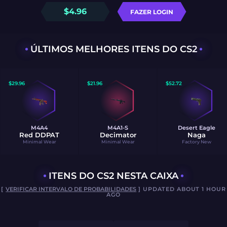
$
4.96
FAZER LOGIN
ÚLTIMOS MELHORES ITENS DO CS2
$
29.96
$
21.96
$
52.72
M4A4
M4A1-S
Desert Eagle
Red DDPAT
Decimator
Naga
Minimal Wear
Minimal Wear
Factory New
ITENS DO CS2 NESTA CAIXA
[
VERIFICAR INTERVALO DE PROBABILIDADES
] UPDATED ABOUT 1 HOUR
AGO