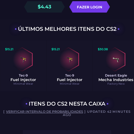
$
4.43
FAZER LOGIN
ÚLTIMOS MELHORES ITENS DO CS2
$
15.21
$
15.21
$
30.38
Tec-9
Tec-9
Desert Eagle
Fuel Injector
Fuel Injector
Mecha Industries
Minimal Wear
Minimal Wear
Factory New
ITENS DO CS2 NESTA CAIXA
[
VERIFICAR INTERVALO DE PROBABILIDADES
] UPDATED 42 MINUTES
AGO