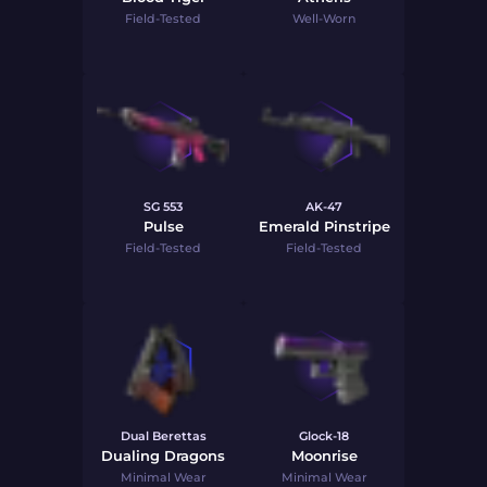
Field-Tested
Well-Worn
SG 553
AK-47
Pulse
Emerald Pinstripe
Field-Tested
Field-Tested
Dual Berettas
Glock-18
Dualing Dragons
Moonrise
Minimal Wear
Minimal Wear