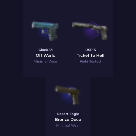
Glock-18
USP-S
Off World
Ticket to Hell
Minimal Wear
Field-Tested
Desert Eagle
Bronze Deco
Minimal Wear