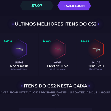
$
7.07
FAZER LOGIN
ÚLTIMOS MELHORES ITENS DO CS2
$
59.48
$
35.94
$
37.68
USP-S
AWP
M4A4
Road Rash
Electric Hive
Temukau
Minimal Wear
Minimal Wear
Field-Tested
ITENS DO CS2 NESTA CAIXA
[
VERIFICAR INTERVALO DE PROBABILIDADES
] UPDATED ABOUT 1 HOUR
AGO