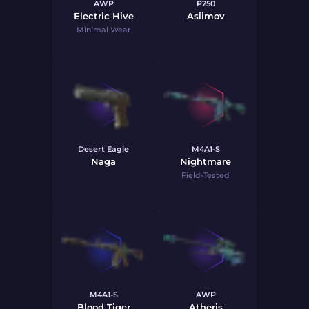
AWP
P250
Electric Hive
Asiimov
Minimal Wear
Desert Eagle
M4A1-S
Naga
Nightmare
Field-Tested
M4A1-S
AWP
Blood Tiger
Atheris