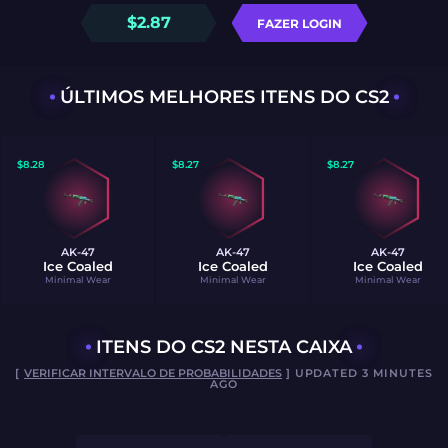
$
2.87
FAZER LOGIN
ÚLTIMOS MELHORES ITENS DO CS2
$
8.28
$
8.27
$
8.27
AK-47
AK-47
AK-47
Ice Coaled
Ice Coaled
Ice Coaled
Minimal Wear
Minimal Wear
Minimal Wear
ITENS DO CS2 NESTA CAIXA
[
VERIFICAR INTERVALO DE PROBABILIDADES
] UPDATED 3 MINUTES
AGO