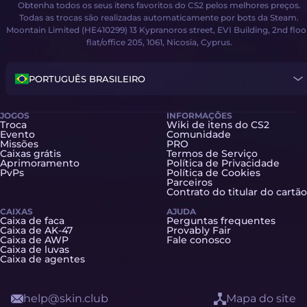
Obtenha todos os seus itens favoritos do CS2 pelos melhores preços.
Todas as trocas são realizadas automaticamente por bots da Steam.
Moontain Limited (HE410299) 13 Kypranoros street, EVI Building, 2nd floo
flat/office 205, 1061, Nicosia, Cyprus.
PORTUGUÊS BRASILEIRO
JOGOS
INFORMAÇÕES
Troca
Wiki de itens do CS2
Evento
Comunidade
Missões
PRO
Caixas grátis
Termos de Serviço
Aprimoramento
Política de Privacidade
PvPs
Política de Cookies
Parceiros
Contrato do titular do cartão
CAIXAS
AJUDA
Caixa de faca
Perguntas frequentes
Caixa de AK-47
Provably Fair
Caixa de AWP
Fale conosco
Caixa de luvas
Caixa de agentes
help@skin.club
Mapa do site