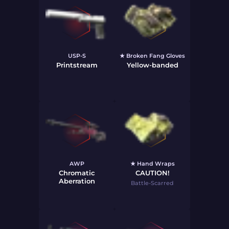
USP-S
★ Broken Fang Gloves
Printstream
Yellow-banded
AWP
★ Hand Wraps
Chromatic
CAUTION!
Aberration
Battle-Scarred