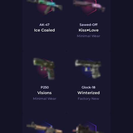
AK-47
Sawed-Off
Ice Coaled
Kiss♥Love
Minimal Wear
P250
Glock-18
Visions
Winterized
Minimal Wear
Factory New