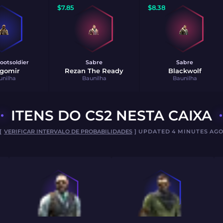
$
7.85
$
8.38
ootsoldier
Sabre
Sabre
gomir
Rezan The Ready
Blackwolf
unilha
Baunilha
Baunilha
ITENS DO CS2 NESTA CAIXA
[
VERIFICAR INTERVALO DE PROBABILIDADES
] UPDATED 4 MINUTES AG