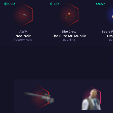
$
60.53
$
11.53
$
9.57
AWP
Elite Crew
Sabre F
Neo-Noir
The Elite Mr. Muhlik
Dra
Factory New
Baunilha
Ba