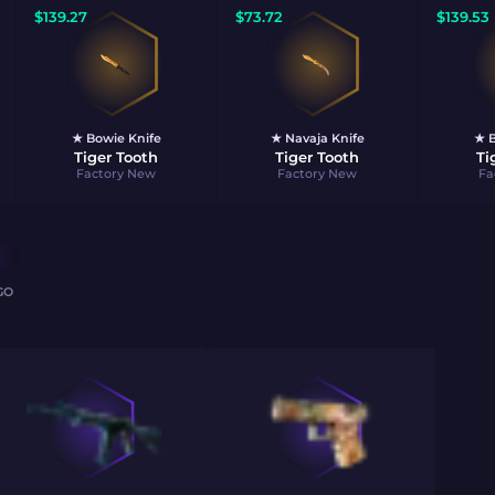
$
139.27
$
73.72
$
139.53
★ Bowie Knife
★ Navaja Knife
★ B
Tiger Tooth
Tiger Tooth
Ti
Factory New
Factory New
Fa
GO