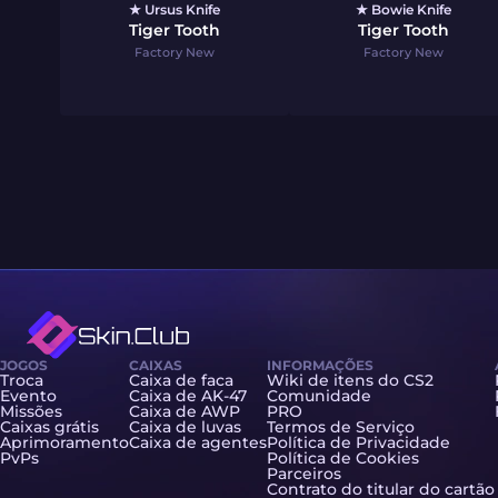
★ Ursus Knife
★ Bowie Knife
Tiger Tooth
Tiger Tooth
Factory New
Factory New
JOGOS
CAIXAS
INFORMAÇÕES
Troca
Caixa de faca
Wiki de itens do CS2
Evento
Caixa de AK-47
Comunidade
Missões
Caixa de AWP
PRO
Caixas grátis
Caixa de luvas
Termos de Serviço
Aprimoramento
Caixa de agentes
Política de Privacidade
PvPs
Política de Cookies
Parceiros
Contrato do titular do cartão