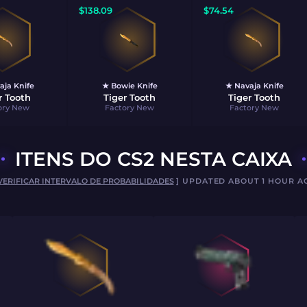
$
138.09
$
74.54
aja Knife
★ Bowie Knife
★ Navaja Knife
r Tooth
Tiger Tooth
Tiger Tooth
ory New
Factory New
Factory New
ITENS DO CS2 NESTA CAIXA
VERIFICAR INTERVALO DE PROBABILIDADES
] UPDATED ABOUT 1 HOUR A