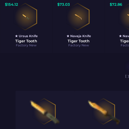
$
154.12
$
73.03
$
72.86
★ Ursus Knife
★ Navaja Knife
★ Nav
Tiger Tooth
Tiger Tooth
Tige
Factory New
Factory New
Fact
[