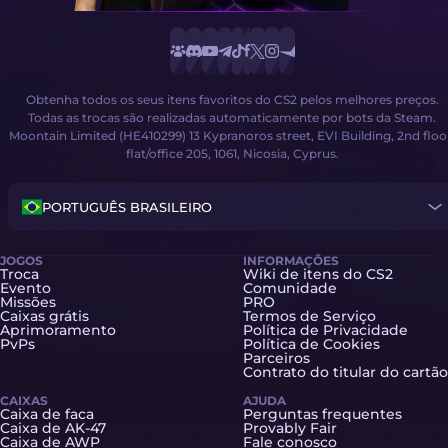
Obtenha todos os seus itens favoritos do CS2 pelos melhores preços.
Todas as trocas são realizadas automaticamente por bots da Steam.
Moontain Limited (HE410299) 13 Kypranoros street, EVI Building, 2nd floo
flat/office 205, 1061, Nicosia, Cyprus.
PORTUGUÊS BRASILEIRO
JOGOS
INFORMAÇÕES
Troca
Wiki de itens do CS2
Evento
Comunidade
Missões
PRO
Caixas grátis
Termos de Serviço
Aprimoramento
Política de Privacidade
PvPs
Política de Cookies
Parceiros
Contrato do titular do cartão
CAIXAS
AJUDA
Caixa de faca
Perguntas frequentes
Caixa de AK-47
Provably Fair
Caixa de AWP
Fale conosco