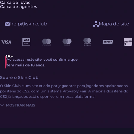
Caixa de luvas
Caixa de agentes
help@skin.club
Mapa do site
Ao acessar este site, você confirma que
tem mais de 18 anos.
Sobre o Skin.Club
O Skin.Club é um site criado por jogadores para jogadores apaixonados
por itens do CS2, com um sistema Provably Fair. A maioria dos itens do
CS2 já lançados está disponível em nossa plataforma!
MOSTRAR MAIS
Obter itens do CS2 nunca foi tão fácil:
Fazer login
Adicione saldo com dinheiro ou itens do CS2
Explore uma vasta coleção de itens do CS2 por meio das diversas
mecânicas do site!