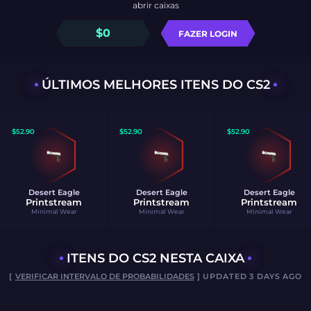
abrir caixas
$
0
FAZER LOGIN
ÚLTIMOS MELHORES ITENS DO CS2
$
52.90
$
52.90
$
52.90
Desert Eagle
Desert Eagle
Desert Eagle
Printstream
Printstream
Printstream
Minimal Wear
Minimal Wear
Minimal Wear
ITENS DO CS2 NESTA CAIXA
[
VERIFICAR INTERVALO DE PROBABILIDADES
] UPDATED 3 DAYS AGO