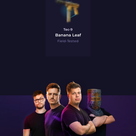
Tec-9
Banana Leaf
Field-Tested