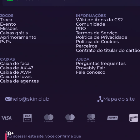
JOGOS
INFORMAÇÕES
Troca
Wiki de itens do CS2
Evento
Comunidade
Missões
PRO
Caixas grátis
Termos de Serviço
Aprimoramento
Política de Privacidade
PvPs
Política de Cookies
Parceiros
Contrato do titular do cartão
CAIXAS
AJUDA
Caixa de faca
Perguntas frequentes
Caixa de AK-47
Provably Fair
Caixa de AWP
Fale conosco
Caixa de luvas
Caixa de agentes
help@skin.club
Mapa do site
Ao acessar este site, você confirma que