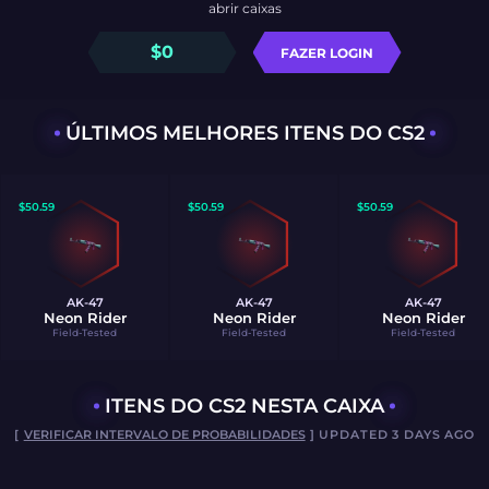
abrir caixas
$
0
FAZER LOGIN
ÚLTIMOS MELHORES ITENS DO CS2
$
50.59
$
50.59
$
50.59
AK-47
AK-47
AK-47
Neon Rider
Neon Rider
Neon Rider
Field-Tested
Field-Tested
Field-Tested
ITENS DO CS2 NESTA CAIXA
[
VERIFICAR INTERVALO DE PROBABILIDADES
] UPDATED 3 DAYS AGO