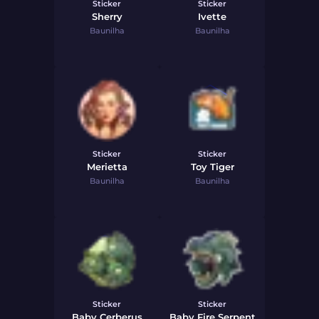
Sticker
Sticker
Sherry
Ivette
Baunilha
Baunilha
Sticker
Sticker
Merietta
Toy Tiger
Baunilha
Baunilha
Sticker
Sticker
Baby Cerberus
Baby Fire Serpent