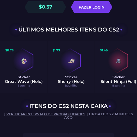
$
0.37
FAZER LOGIN
ÚLTIMOS MELHORES ITENS DO CS2
$
8.78
$
1.73
$
1.49
Sticker
Sticker
Sticker
Great Wave (Holo)
Sherry (Holo)
Silent Ninja (Foil)
Baunilha
Baunilha
Baunilha
ITENS DO CS2 NESTA CAIXA
[
VERIFICAR INTERVALO DE PROBABILIDADES
] UPDATED 22 MINUTES
AGO