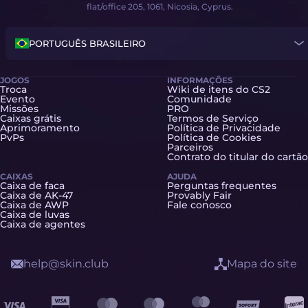
flat/office 205, 1061, Nicosia, Cyprus.
PORTUGUÊS BRASILEIRO
JOGOS
INFORMAÇÕES
Troca
Wiki de itens do CS2
Evento
Comunidade
Missões
PRO
Caixas grátis
Termos de Serviço
Aprimoramento
Política de Privacidade
PvPs
Política de Cookies
Parceiros
Contrato do titular do cartão
CAIXAS
AJUDA
Caixa de faca
Perguntas frequentes
Caixa de AK-47
Provably Fair
Caixa de AWP
Fale conosco
Caixa de luvas
Caixa de agentes
help@skin.club
Mapa do site