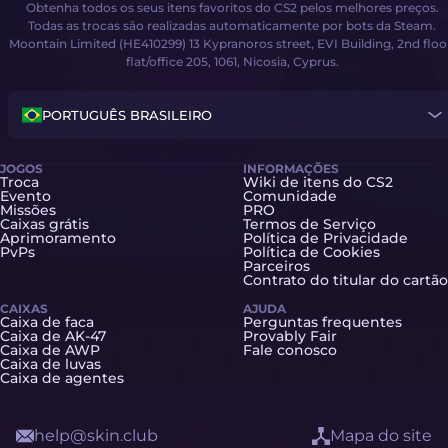
Obtenha todos os seus itens favoritos do CS2 pelos melhores preços.
Todas as trocas são realizadas automaticamente por bots da Steam.
Moontain Limited (HE410299) 13 Kypranoros street, EVI Building, 2nd floo
flat/office 205, 1061, Nicosia, Cyprus.
PORTUGUÊS BRASILEIRO
JOGOS
INFORMAÇÕES
Troca
Wiki de itens do CS2
Evento
Comunidade
Missões
PRO
Caixas grátis
Termos de Serviço
Aprimoramento
Política de Privacidade
PvPs
Política de Cookies
Parceiros
Contrato do titular do cartão
CAIXAS
AJUDA
Caixa de faca
Perguntas frequentes
Caixa de AK-47
Provably Fair
Caixa de AWP
Fale conosco
Caixa de luvas
Caixa de agentes
help@skin.club
Mapa do site