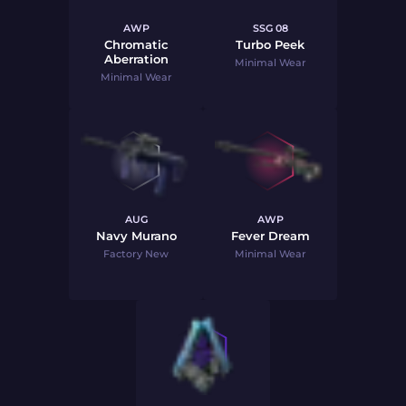
AWP
SSG 08
Chromatic
Turbo Peek
Aberration
Minimal Wear
Minimal Wear
AUG
AWP
Navy Murano
Fever Dream
Factory New
Minimal Wear