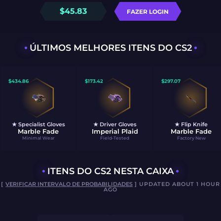
$
45.83
FAZER LOGIN
ÚLTIMOS MELHORES ITENS DO CS2
$
434.86
$
173.42
$
297.07
★ Specialist Gloves
★ Driver Gloves
★ Flip Knife
Marble Fade
Imperial Plaid
Marble Fade
Minimal Wear
Field-Tested
Factory New
ITENS DO CS2 NESTA CAIXA
[
VERIFICAR INTERVALO DE PROBABILIDADES
] UPDATED ABOUT 1 HOUR
AGO