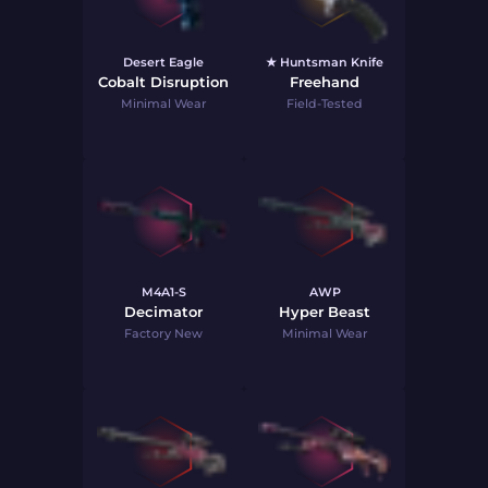
Desert Eagle
★ Huntsman Knife
Cobalt Disruption
Freehand
Minimal Wear
Field-Tested
M4A1-S
AWP
Decimator
Hyper Beast
Factory New
Minimal Wear