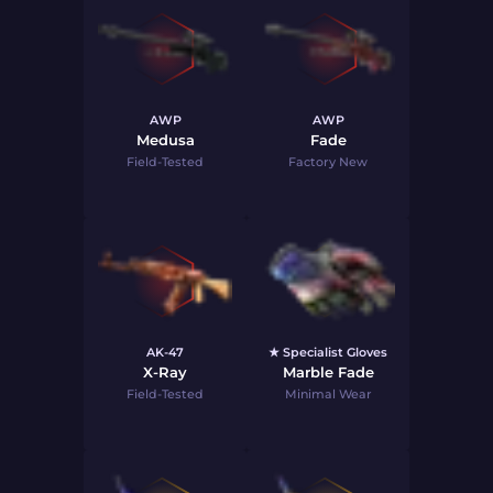
AWP
AWP
Medusa
Fade
Field-Tested
Factory New
AK-47
★ Specialist Gloves
X-Ray
Marble Fade
Field-Tested
Minimal Wear