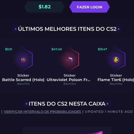
$
1.82
FAZER LOGIN
ÚLTIMOS MELHORES ITENS DO CS2
$
9.31
$
47.40
$
19.47
Sticker
Sticker
Sticker
Battle Scarred (Holo)
Ultraviolet Poison Frog (Foil)
Flame Tier6 (Holo
Baunilha
Baunilha
Baunilha
ITENS DO CS2 NESTA CAIXA
[
VERIFICAR INTERVALO DE PROBABILIDADES
] UPDATED 1 MINUTE AGO