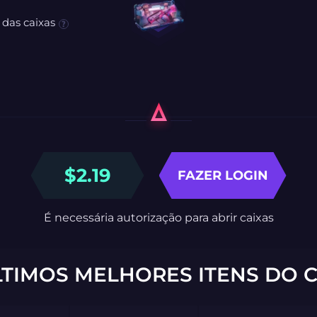
 das caixas
$
2.19
FAZER LOGIN
É necessária autorização para abrir caixas
LTIMOS MELHORES ITENS DO C