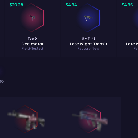
$
20.28
$
4.94
$
4.96
Tec-9
UMP-45
Decimator
Late Night Transit
Late 
Field-Tested
Factory New
Fa
GO