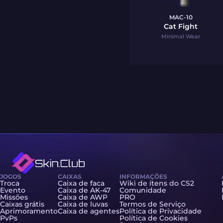
MAC-10
Cat Fight
Minimal Wear
JOGOS
CAIXAS
INFORMAÇÕES
Troca
Caixa de faca
Wiki de itens do CS2
Evento
Caixa de AK-47
Comunidade
Missões
Caixa de AWP
PRO
Caixas grátis
Caixa de luvas
Termos de Serviço
Aprimoramento
Caixa de agentes
Política de Privacidade
PvPs
Política de Cookies