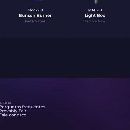
Glock-18
MAC-10
Bunsen Burner
Light Box
Field-Tested
Factory New
AJUDA
Perguntas frequentes
Provably Fair
Fale conosco