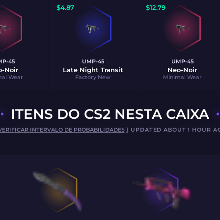
$
4.87
$
12.79
P-45
UMP-45
UMP-45
-Noir
Late Night Transit
Neo-Noir
mal Wear
Factory New
Minimal Wear
ITENS DO CS2 NESTA CAIXA
VERIFICAR INTERVALO DE PROBABILIDADES
] UPDATED ABOUT 1 HOUR A