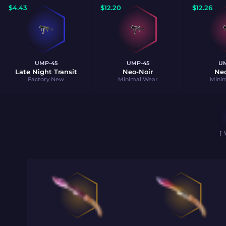
$
4.43
$
12.20
$
12.26
UMP-45
UMP-45
UM
Late Night Transit
Neo-Noir
Neo
Factory New
Minimal Wear
Mini
[