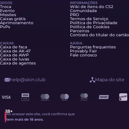
JOGOS
INFORMAÇÕES
Troca
Wiki de itens do CS2
Evento
Comunidade
Missões
PRO
Caixas grátis
Termos de Serviço
Aprimoramento
Política de Privacidade
PvPs
Política de Cookies
Parceiros
Contrato do titular do cartão
CAIXAS
AJUDA
Caixa de faca
Perguntas frequentes
Caixa de AK-47
Provably Fair
Caixa de AWP
Fale conosco
Caixa de luvas
Caixa de agentes
help@skin.club
Mapa do site
Ao acessar este site, você confirma que
tem mais de 18 anos.