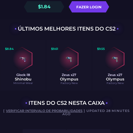
$
1.84
FAZER LOGIN
ÚLTIMOS MELHORES ITENS DO CS2
$
8.84
$
9.61
$
9.55
Glock-18
Zeus x27
Zeus x27
Shinobu
Olympus
Olympus
Minimal Wear
Factory New
Factory New
ITENS DO CS2 NESTA CAIXA
[
VERIFICAR INTERVALO DE PROBABILIDADES
] UPDATED 28 MINUTES
AGO