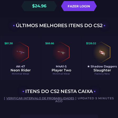
$
24.96
FAZER LOGIN
ÚLTIMOS MELHORES ITENS DO CS2
$
81.38
$
68.66
$
128.02
AK-47
M4A1-S
★ Shadow Daggers
Neon Rider
Player Two
Slaughter
Minimal Wear
Minimal Wear
Factory New
ITENS DO CS2 NESTA CAIXA
[
VERIFICAR INTERVALO DE PROBABILIDADES
] UPDATED 5 MINUTES
AGO