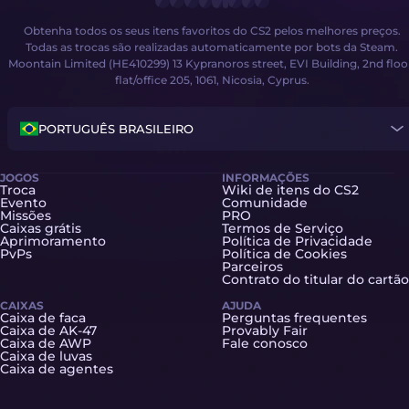
Obtenha todos os seus itens favoritos do CS2 pelos melhores preços.
Todas as trocas são realizadas automaticamente por bots da Steam.
Moontain Limited (HE410299) 13 Kypranoros street, EVI Building, 2nd floo
flat/office 205, 1061, Nicosia, Cyprus.
PORTUGUÊS BRASILEIRO
JOGOS
INFORMAÇÕES
Troca
Wiki de itens do CS2
Evento
Comunidade
Missões
PRO
Caixas grátis
Termos de Serviço
Aprimoramento
Política de Privacidade
PvPs
Política de Cookies
Parceiros
Contrato do titular do cartão
CAIXAS
AJUDA
Caixa de faca
Perguntas frequentes
Caixa de AK-47
Provably Fair
Caixa de AWP
Fale conosco
Caixa de luvas
Caixa de agentes