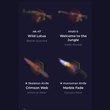
AK-47
M4A1-S
Wild Lotus
Welcome to the
Jungle
Battle-Scarred
Field-Tested
★ Skeleton Knife
★ Huntsman Knife
Crimson Web
Marble Fade
Minimal Wear
Factory New