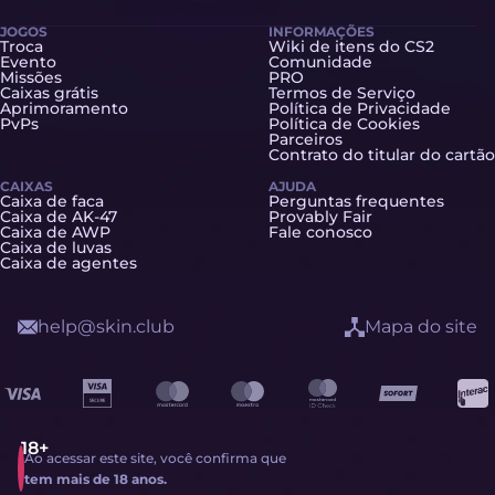
JOGOS
INFORMAÇÕES
Troca
Wiki de itens do CS2
Evento
Comunidade
Missões
PRO
Caixas grátis
Termos de Serviço
Aprimoramento
Política de Privacidade
PvPs
Política de Cookies
Parceiros
Contrato do titular do cartão
CAIXAS
AJUDA
Caixa de faca
Perguntas frequentes
Caixa de AK-47
Provably Fair
Caixa de AWP
Fale conosco
Caixa de luvas
Caixa de agentes
help@skin.club
Mapa do site
Ao acessar este site, você confirma que
tem mais de 18 anos.