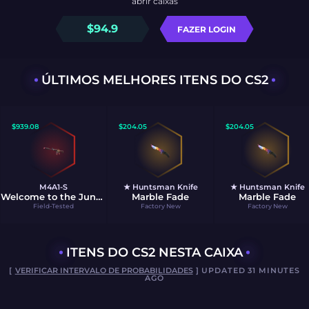
abrir caixas
$
94.9
FAZER LOGIN
ÚLTIMOS MELHORES ITENS DO CS2
$
939.08
$
204.05
$
204.05
M4A1-S
★ Huntsman Knife
★ Huntsman Knife
Welcome to the Jungle
Marble Fade
Marble Fade
Field-Tested
Factory New
Factory New
ITENS DO CS2 NESTA CAIXA
[
VERIFICAR INTERVALO DE PROBABILIDADES
] UPDATED 31 MINUTES
AGO