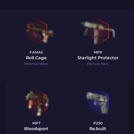
FAMAS
MP9
Roll Cage
Starlight Protector
Minimal Wear
Factory New
MP7
P250
Bloodsport
Re.built