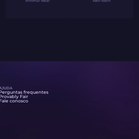
Minimal Wear
Well-Worn
AJUDA
Perguntas frequentes
Provably Fair
Fale conosco