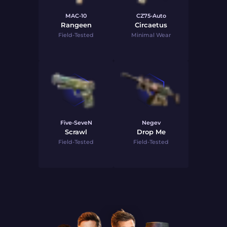
MAC-10
CZ75-Auto
Rangeen
Circaetus
Field-Tested
Minimal Wear
Five-SeveN
Negev
Scrawl
Drop Me
Field-Tested
Field-Tested