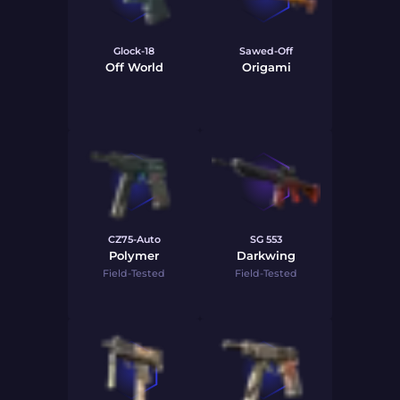
Glock-18
Sawed-Off
Off World
Origami
CZ75-Auto
SG 553
Polymer
Darkwing
Field-Tested
Field-Tested