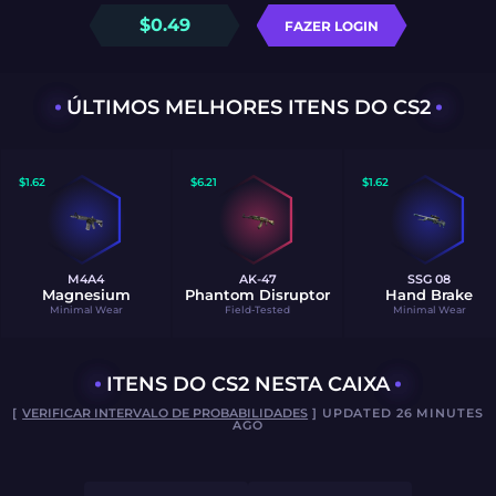
$
0.49
FAZER LOGIN
ÚLTIMOS MELHORES ITENS DO CS2
$
1.62
$
6.21
$
1.62
M4A4
AK-47
SSG 08
Magnesium
Phantom Disruptor
Hand Brake
Minimal Wear
Field-Tested
Minimal Wear
ITENS DO CS2 NESTA CAIXA
[
VERIFICAR INTERVALO DE PROBABILIDADES
] UPDATED 26 MINUTES
AGO