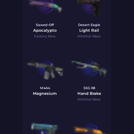
Sawed-Off
Desert Eagle
Apocalypto
Light Rail
Factory New
Minimal Wear
M4A4
SSG 08
Magnesium
Hand Brake
Minimal Wear