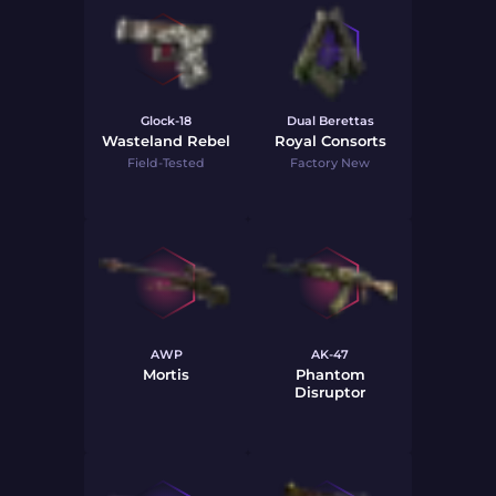
Glock-18
Dual Berettas
Wasteland Rebel
Royal Consorts
Field-Tested
Factory New
AWP
AK-47
Mortis
Phantom
Disruptor