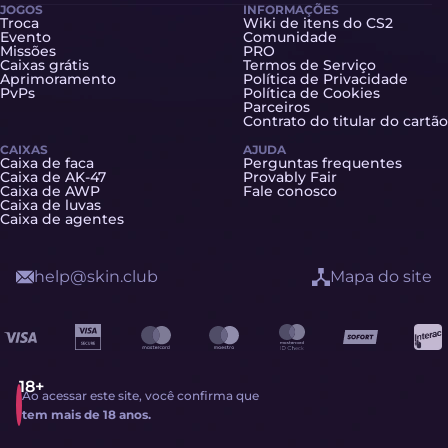
JOGOS
INFORMAÇÕES
Troca
Wiki de itens do CS2
Evento
Comunidade
Missões
PRO
Caixas grátis
Termos de Serviço
Aprimoramento
Política de Privacidade
PvPs
Política de Cookies
Parceiros
Contrato do titular do cartão
CAIXAS
AJUDA
Caixa de faca
Perguntas frequentes
Caixa de AK-47
Provably Fair
Caixa de AWP
Fale conosco
Caixa de luvas
Caixa de agentes
help@skin.club
Mapa do site
Ao acessar este site, você confirma que
tem mais de 18 anos.