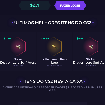
$
2.71
FAZER LOGIN
ÚLTIMOS MELHORES ITENS DO CS2
$
11.59
$
129.99
$
11.59
Sticker
★ Huntsman Knife
Sticker
Dragon Lore Surf Ava (Foil)
Lore
Baunilha
Minimal Wear
Baunilha
ITENS DO CS2 NESTA CAIXA
[
VERIFICAR INTERVALO DE PROBABILIDADES
] UPDATED 42 MINUTES
AGO