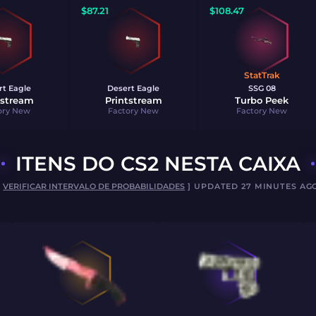
$
87.21
$
108.47
StatTrak
rt Eagle
Desert Eagle
SSG 08
tstream
Printstream
Turbo Peek
ory New
Factory New
Factory New
ITENS DO CS2 NESTA CAIXA
[
VERIFICAR INTERVALO DE PROBABILIDADES
] UPDATED 27 MINUTES AG