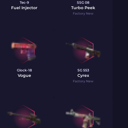
Tec-9
SSG 08
Fuel Injector
Turbo Peek
Factory New
Glock-18
SG 553
Vogue
Cyrex
Factory New