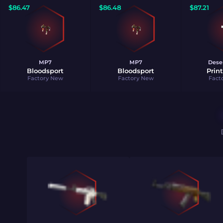
$
86.47
$
86.48
$
87.21
MP7
MP7
Dese
Bloodsport
Bloodsport
Prin
Factory New
Factory New
Fact