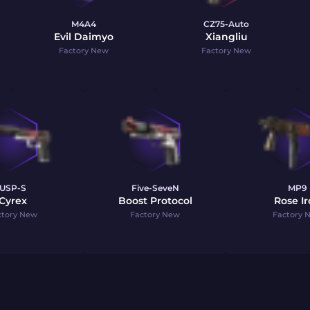
M4A4
CZ75-Auto
Evil Daimyo
Xiangliu
Factory New
Factory New
USP-S
Five-SeveN
MP9
Cyrex
Boost Protocol
Rose I
ctory New
Factory New
Factory 