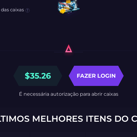
 das caixas
$
35.26
FAZER LOGIN
É necessária autorização para abrir caixas
LTIMOS MELHORES ITENS DO C