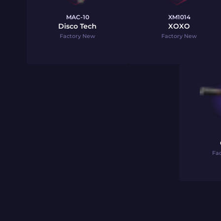
MAC-10
XM1014
Disco Tech
XOXO
Factory New
Factory New
Fa