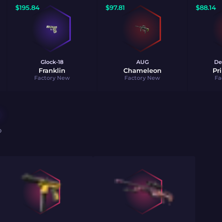
$
195.84
$
97.81
$
88.14
Glock-18
AUG
De
Franklin
Chameleon
Pr
Factory New
Factory New
Fa
O