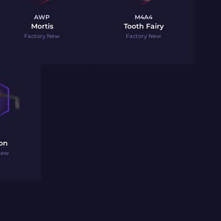
AWP
M4A4
Mortis
Tooth Fairy
Factory New
Factory New
ron
New