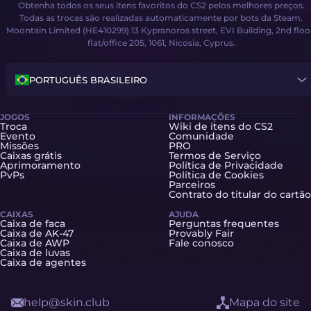
Obtenha todos os seus itens favoritos do CS2 pelos melhores preços.
Todas as trocas são realizadas automaticamente por bots da Steam.
Moontain Limited (HE410299) 13 Kypranoros street, EVI Building, 2nd floo
flat/office 205, 1061, Nicosia, Cyprus.
PORTUGUÊS BRASILEIRO
JOGOS
INFORMAÇÕES
Troca
Wiki de itens do CS2
Evento
Comunidade
Missões
PRO
Caixas grátis
Termos de Serviço
Aprimoramento
Política de Privacidade
PvPs
Política de Cookies
Parceiros
Contrato do titular do cartão
CAIXAS
AJUDA
Caixa de faca
Perguntas frequentes
Caixa de AK-47
Provably Fair
Caixa de AWP
Fale conosco
Caixa de luvas
Caixa de agentes
help@skin.club
Mapa do site