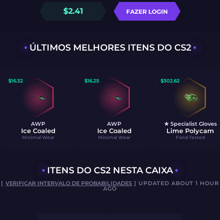
$
2.41
FAZER LOGIN
ÚLTIMOS MELHORES ITENS DO CS2
$
16.32
$
16.25
$
302.62
AWP
AWP
★ Specialist Gloves
Ice Coaled
Ice Coaled
Lime Polycam
Minimal Wear
Minimal Wear
Field-Tested
ITENS DO CS2 NESTA CAIXA
[
VERIFICAR INTERVALO DE PROBABILIDADES
] UPDATED ABOUT 1 HOUR
AGO