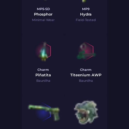
MP5-SD
MP9
Phosphor
Hydra
Minimal Wear
Field-Tested
Charm
Charm
Piñatita
Titeenium AWP
Baunilha
Baunilha