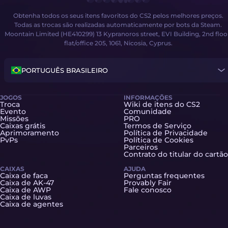
Obtenha todos os seus itens favoritos do CS2 pelos melhores preços.
Todas as trocas são realizadas automaticamente por bots da Steam.
Moontain Limited (HE410299) 13 Kypranoros street, EVI Building, 2nd floo
flat/office 205, 1061, Nicosia, Cyprus.
PORTUGUÊS BRASILEIRO
JOGOS
INFORMAÇÕES
Troca
Wiki de itens do CS2
Evento
Comunidade
Missões
PRO
Caixas grátis
Termos de Serviço
Aprimoramento
Política de Privacidade
PvPs
Política de Cookies
Parceiros
Contrato do titular do cartão
CAIXAS
AJUDA
Caixa de faca
Perguntas frequentes
Caixa de AK-47
Provably Fair
Caixa de AWP
Fale conosco
Caixa de luvas
Caixa de agentes