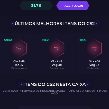
$
1.78
FAZER LOGIN
ÚLTIMOS MELHORES ITENS DO CS2
$
30.64
$
18.55
$
18.51
Glock-18
Glock-18
Glock-18
AXIA
Vogue
Vogue
Minimal Wear
Factory New
Factory New
ITENS DO CS2 NESTA CAIXA
[
VERIFICAR INTERVALO DE PROBABILIDADES
] UPDATED ABOUT 1 HOUR
AGO