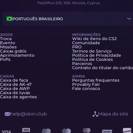
flat/office 205, 1061, Nicosia, Cyprus.
PORTUGUÊS BRASILEIRO
JOGOS
INFORMAÇÕES
Troca
Wiki de itens do CS2
Evento
Comunidade
Missões
PRO
Caixas grátis
Termos de Serviço
Aprimoramento
Política de Privacidade
PvPs
Política de Cookies
Parceiros
Contrato do titular do cartão
CAIXAS
AJUDA
Caixa de faca
Perguntas frequentes
Caixa de AK-47
Provably Fair
Caixa de AWP
Fale conosco
Caixa de luvas
Caixa de agentes
help@skin.club
Mapa do site