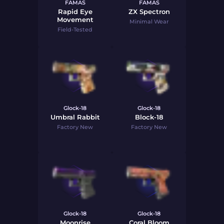
FAMAS
FAMAS
Rapid Eye
ZX Spectron
Movement
Minimal Wear
Field-Tested
Glock-18
Glock-18
Umbral Rabbit
Block-18
Factory New
Factory New
Glock-18
Glock-18
Moonrise
Coral Bloom