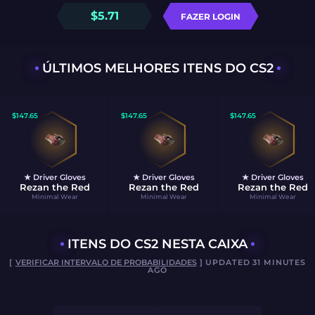
$
5.71
FAZER LOGIN
ÚLTIMOS MELHORES ITENS DO CS2
$
147.65
$
147.65
$
147.65
★ Driver Gloves
★ Driver Gloves
★ Driver Gloves
Rezan the Red
Rezan the Red
Rezan the Red
Minimal Wear
Minimal Wear
Minimal Wear
ITENS DO CS2 NESTA CAIXA
[
VERIFICAR INTERVALO DE PROBABILIDADES
] UPDATED 31 MINUTES
AGO