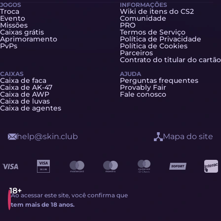
JOGOS
INFORMAÇÕES
Troca
Wiki de itens do CS2
Evento
Comunidade
Missões
PRO
Caixas grátis
Termos de Serviço
Aprimoramento
Política de Privacidade
PvPs
Política de Cookies
Parceiros
Contrato do titular do cartão
CAIXAS
AJUDA
Caixa de faca
Perguntas frequentes
Caixa de AK-47
Provably Fair
Caixa de AWP
Fale conosco
Caixa de luvas
Caixa de agentes
help@skin.club
Mapa do site
Ao acessar este site, você confirma que
tem mais de 18 anos.