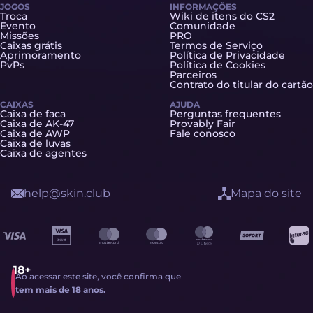
JOGOS
INFORMAÇÕES
Troca
Wiki de itens do CS2
Evento
Comunidade
Missões
PRO
Caixas grátis
Termos de Serviço
Aprimoramento
Política de Privacidade
PvPs
Política de Cookies
Parceiros
Contrato do titular do cartão
CAIXAS
AJUDA
Caixa de faca
Perguntas frequentes
Caixa de AK-47
Provably Fair
Caixa de AWP
Fale conosco
Caixa de luvas
Caixa de agentes
help@skin.club
Mapa do site
Ao acessar este site, você confirma que
tem mais de 18 anos.