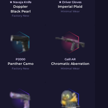
★ Navaja Knife
★ Driver Gloves
Doppler
Imperial Plaid
Black Pearl
Minimal Wear
Factory New
P2000
Galil AR
Panther Camo
Chromatic Aberration
Factory New
Minimal Wear