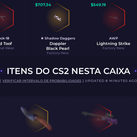
$
707.34
$
549.19
ock-18
★ Shadow Daggers
AWP
d Toof
Doppler
Lightning Strike
mal Wear
Black Pearl
Factory New
Factory New
ITENS DO CS2 NESTA CAIXA
[
VERIFICAR INTERVALO DE PROBABILIDADES
] UPDATED 8 MINUTES AG