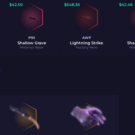
$
42.50
$
548.36
$
42.46
P90
AWP
Shallow Grave
Lightning Strike
Sha
Minimal Wear
Factory New
Mi
O