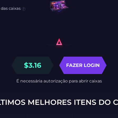
 das caixas
$
3.16
FAZER LOGIN
É necessária autorização para abrir caixas
LTIMOS MELHORES ITENS DO C