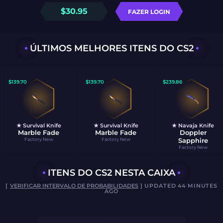
$
30.95
FAZER LOGIN
ÚLTIMOS MELHORES ITENS DO CS2
$
139.70
$
139.70
$
239.86
★ Survival Knife
★ Survival Knife
★ Navaja Knife
Marble Fade
Marble Fade
Doppler
Factory New
Factory New
Sapphire
Factory New
ITENS DO CS2 NESTA CAIXA
[
VERIFICAR INTERVALO DE PROBABILIDADES
] UPDATED 44 MINUTES
AGO