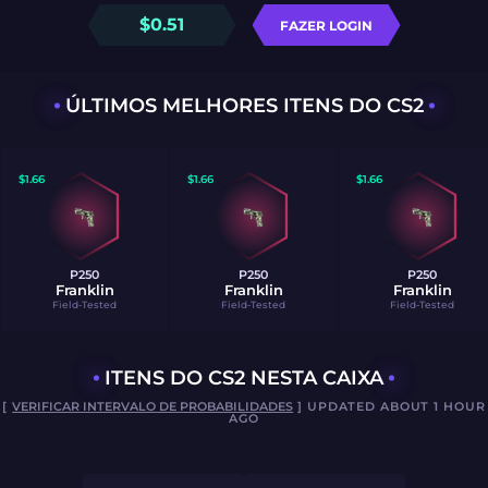
$
0.51
FAZER LOGIN
ÚLTIMOS MELHORES ITENS DO CS2
$
1.66
$
1.66
$
1.66
P250
P250
P250
Franklin
Franklin
Franklin
Field-Tested
Field-Tested
Field-Tested
ITENS DO CS2 NESTA CAIXA
[
VERIFICAR INTERVALO DE PROBABILIDADES
] UPDATED ABOUT 1 HOUR
AGO