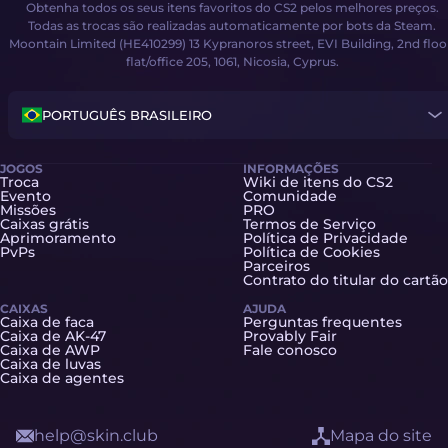
Obtenha todos os seus itens favoritos do CS2 pelos melhores preços.
Todas as trocas são realizadas automaticamente por bots da Steam.
Moontain Limited (HE410299) 13 Kypranoros street, EVI Building, 2nd floo
flat/office 205, 1061, Nicosia, Cyprus.
PORTUGUÊS BRASILEIRO
JOGOS
INFORMAÇÕES
Troca
Wiki de itens do CS2
Evento
Comunidade
Missões
PRO
Caixas grátis
Termos de Serviço
Aprimoramento
Política de Privacidade
PvPs
Política de Cookies
Parceiros
Contrato do titular do cartão
CAIXAS
AJUDA
Caixa de faca
Perguntas frequentes
Caixa de AK-47
Provably Fair
Caixa de AWP
Fale conosco
Caixa de luvas
Caixa de agentes
help@skin.club
Mapa do site