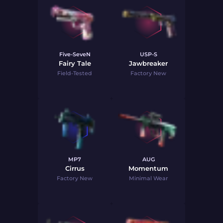
Five-SeveN
USP-S
Fairy Tale
Jawbreaker
Field-Tested
Factory New
MP7
AUG
Cirrus
Momentum
Factory New
Minimal Wear