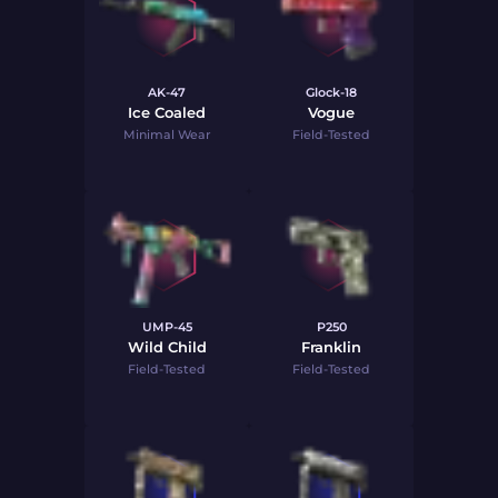
AK-47
Glock-18
Ice Coaled
Vogue
Minimal Wear
Field-Tested
UMP-45
P250
Wild Child
Franklin
Field-Tested
Field-Tested