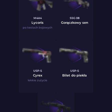
M4A4
SSG 08
Lycoris
Gorączkowy sen
po testach bojowych
USP-S
USP-S
Cyrex
Bilet do piekła
lekkie zużycie