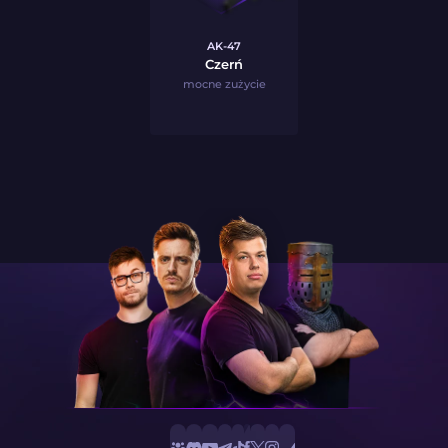
AK-47
Czerń
mocne zużycie