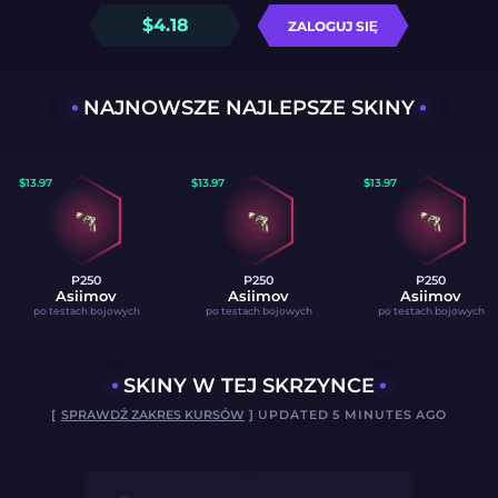
$
4.18
ZALOGUJ SIĘ
NAJNOWSZE NAJLEPSZE SKINY
$
13.97
$
13.97
$
13.97
P250
P250
P250
Asiimov
Asiimov
Asiimov
po testach bojowych
po testach bojowych
po testach bojowych
SKINY W TEJ SKRZYNCE
[
SPRAWDŹ ZAKRES KURSÓW
] UPDATED 5 MINUTES AGO