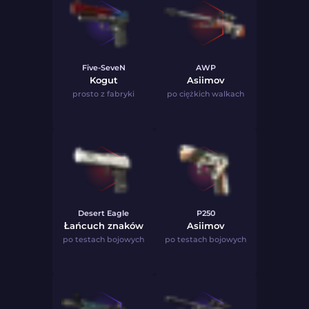
Five-SeveN
AWP
Kogut
Asiimov
prosto z fabryki
po ciężkich walkach
Desert Eagle
P250
Łańcuch znaków
Asiimov
po testach bojowych
po testach bojowych