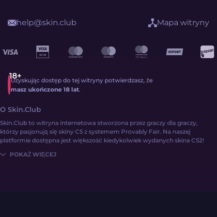
help@skin.club
Mapa witryny
Uzyskując dostęp do tej witryny potwierdzasz, że
masz ukończone 18 lat
.
O Skin.Club
Skin.Club to witryna internetowa stworzona przez graczy dla graczy,
którzy pasjonują się skiny CS z systemem Provably Fair. Na naszej
platformie dostępna jest większość kiedykolwiek wydanych skina CS2!
POKAŻ WIĘCEJ
Uzyskanie skinów CS2 nigdy nie było prostsze:
Zaloguj się
Zasil konto pieniędzmi lub skiny CS2
Poznaj bogatą kolekcję skinow przy użyciu różnych mechanik witryny!
Skin.Club obsługuje różne systemy płatności, w tym G2A Pay, karty
kredytowe, a nawet skiny CS2! Ponadto na platformach
społecznościowych Skin.Club regularnie udostępniane są specjalne kody