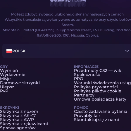
Możesz zdobyć swojego ulubionego skina w najlepszych cenach.
Wszystkie transakcje są wykonywane automatycznie przy użyciu botów
Steam.
Moontain Limited (HE410299) 13 Kypranoros street, EVI Building, 2nd floo
flat/office 205, 1061, Nicosia, Cyprus.
POLSKI
GRY
INFORMACJE
Wymień
Przedmioty CS2 — wiki
Wydarzenie
Społeczność
Misje
PRO
Darmowe skrzynki
Warunki świadczenia usług
Ulepsz
Polityka prywatności
PvP
Polityka plików cookie
Partnerzy
Umowa posiadacza karty
SKRZYNKI
POMOC
Skrzynka z nożem
Często zadawane pytania
Skrzynka z AK-47
Provably fair
Skrzynka z AWP
Skontaktuj się z nami
Skrzynka z rękawicami
Sprawa agentów