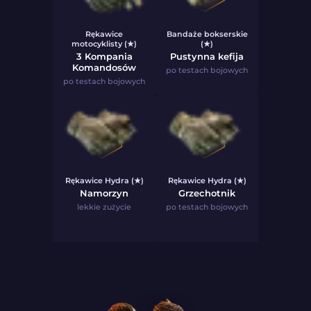
Rękawice
Bandaże bokserskie
motocyklisty (★)
(★)
3 Kompania
Pustynna kefija
Komandosów
po testach bojowych
po testach bojowych
Rękawice Hydra (★)
Rękawice Hydra (★)
Namorzyn
Grzechotnik
lekkie zużycie
po testach bojowych