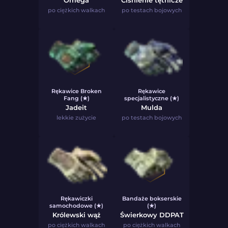
Omega
Ciśnienie tętnicze
po ciężkich walkach
po testach bojowych
Rękawice Broken
Rękawice
Fang (★)
specjalistyczne (★)
Jadeit
Mulda
lekkie zużycie
po testach bojowych
Rękawiczki
Bandaże bokserskie
samochodowe (★)
(★)
Królewski wąż
Świerkowy DDPAT
po ciężkich walkach
po ciężkich walkach