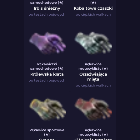
samochodowe (★)
(★)
Irbis śnieżny
Kobaltowe czaszki
po testach bojowych
po ciężkich walkach
Rękawiczki
Rękawice
samochodowe (★)
motocyklisty (★)
Królewska krata
Orzeźwiająca
mięta
po testach bojowych
po ciężkich walkach
Rękawice sportowe
Rękawice
(★)
motocyklisty (★)