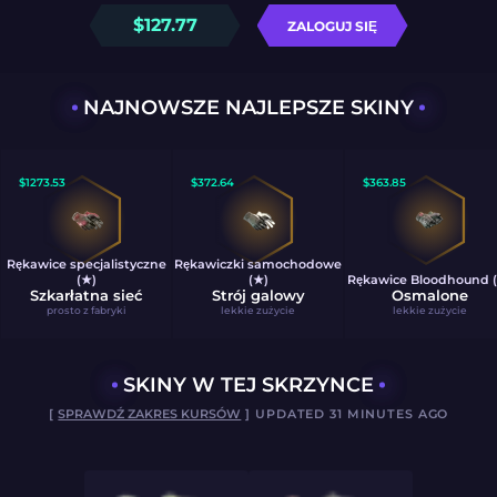
$
127.77
ZALOGUJ SIĘ
NAJNOWSZE NAJLEPSZE SKINY
$
1273.53
$
372.64
$
363.85
Rękawice specjalistyczne
Rękawiczki samochodowe
(★)
(★)
Rękawice Bloodhound 
Szkarłatna sieć
Strój galowy
Osmalone
prosto z fabryki
lekkie zużycie
lekkie zużycie
SKINY W TEJ SKRZYNCE
[
SPRAWDŹ ZAKRES KURSÓW
] UPDATED 31 MINUTES AGO