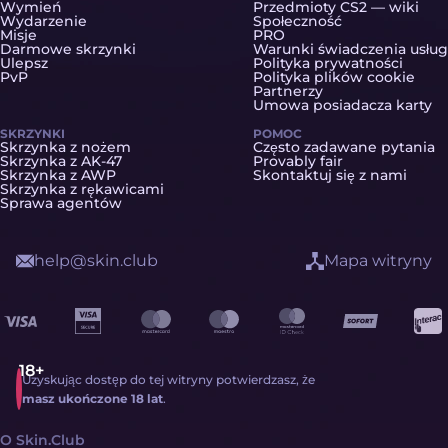
Wymień
Przedmioty CS2 — wiki
Wydarzenie
Społeczność
Misje
PRO
Darmowe skrzynki
Warunki świadczenia usług
Ulepsz
Polityka prywatności
PvP
Polityka plików cookie
Partnerzy
Umowa posiadacza karty
SKRZYNKI
POMOC
Skrzynka z nożem
Często zadawane pytania
Skrzynka z AK-47
Provably fair
Skrzynka z AWP
Skontaktuj się z nami
Skrzynka z rękawicami
Sprawa agentów
help@skin.club
Mapa witryny
Uzyskując dostęp do tej witryny potwierdzasz, że
masz ukończone 18 lat
.
O Skin.Club