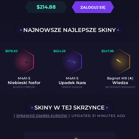
$
214.88
ZALOGUJ SIĘ
NAJNOWSZE NAJLEPSZE SKINY
$
678.83
$
624.28
$
547.98
M4A1-S
M4A1-S
Bagnet M9 (★)
Niebieski fosfor
Upadek Ikara
Wiedza
prosto z fabryki
lekkie zużycie
po testach bojowych
SKINY W TEJ SKRZYNCE
[
SPRAWDŹ ZAKRES KURSÓW
] UPDATED 31 MINUTES AGO