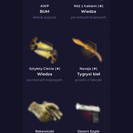
AWP
Nóż z hakiem (★)
BUM
Wiedza
lekkie zużycie
po testach bojowych
Sztylety Cienia (★)
Navaja (★)
Wiedza
Tygrysi kieł
po testach bojowych
prosto z fabryki
Rękawiczki
Desert Eagle