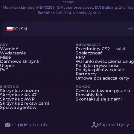
Steam.
Moontain Limited (HE410299) 13 Kypranoros street, EVI Building, 2nd floo
flat/office 205, 1061, Nicosia, Cyprus.
POLSKI
GRY
INFORMACJE
Wymień
Przedmioty CS2 — wiki
Wydarzenie
Społeczność
Misje
PRO
Darmowe skrzynki
Warunki świadczenia usług
Ulepsz
Polityka prywatności
PvP
Polityka plików cookie
Partnerzy
Umowa posiadacza karty
SKRZYNKI
POMOC
Skrzynka z nożem
Często zadawane pytania
Skrzynka z AK-47
Provably fair
Skrzynka z AWP
Skontaktuj się z nami
Skrzynka z rękawicami
Sprawa agentów
help@skin.club
Mapa witryny