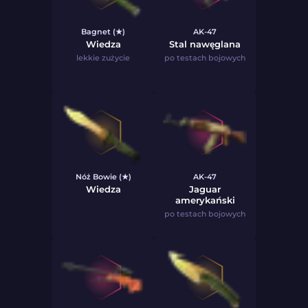
Bagnet (★)
AK-47
Wiedza
Stal nawęglana
lekkie zużycie
po testach bojowych
Nóż Bowie (★)
AK-47
Wiedza
Jaguar
amerykański
po testach bojowych