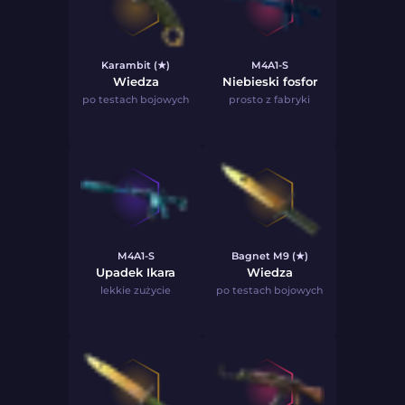
Karambit (★)
M4A1-S
Wiedza
Niebieski fosfor
po testach bojowych
prosto z fabryki
M4A1-S
Bagnet M9 (★)
Upadek Ikara
Wiedza
lekkie zużycie
po testach bojowych