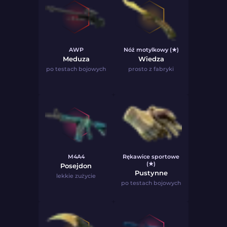
AWP
Nóż motylkowy (★)
Meduza
Wiedza
po testach bojowych
prosto z fabryki
M4A4
Rękawice sportowe
(★)
Posejdon
Pustynne
lekkie zużycie
po testach bojowych