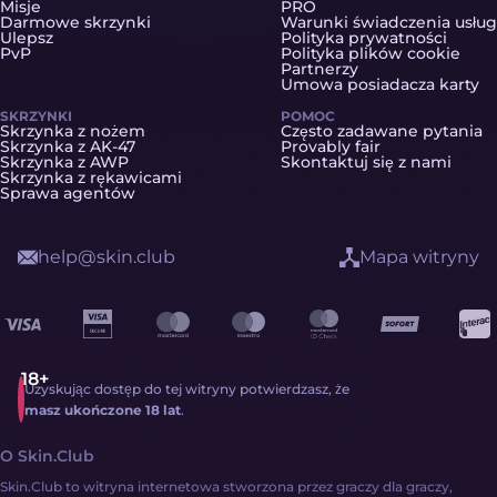
Misje
PRO
Darmowe skrzynki
Warunki świadczenia usług
Ulepsz
Polityka prywatności
PvP
Polityka plików cookie
Partnerzy
Umowa posiadacza karty
SKRZYNKI
POMOC
Skrzynka z nożem
Często zadawane pytania
Skrzynka z AK-47
Provably fair
Skrzynka z AWP
Skontaktuj się z nami
Skrzynka z rękawicami
Sprawa agentów
help@skin.club
Mapa witryny
Uzyskując dostęp do tej witryny potwierdzasz, że
masz ukończone 18 lat
.
O Skin.Club
Skin.Club to witryna internetowa stworzona przez graczy dla graczy,