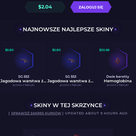
$
2.04
ZALOGUJ SIĘ
NAJNOWSZE NAJLEPSZE SKINY
$
5.80
$
5.80
$
20.68
SG 553
SG 553
Dwie beretty
Jagodowa warstwa żelowa
Jagodowa warstwa żelowa
Hemoglobina
prosto z fabryki
prosto z fabryki
prosto z fabryki
SKINY W TEJ SKRZYNCE
[
SPRAWDŹ ZAKRES KURSÓW
] UPDATED ABOUT 9 HOURS AGO