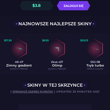
$
3.8
ZALOGUJ SIĘ
NAJNOWSZE NAJLEPSZE SKINY
$
17.30
$
9.39
$
29.33
AK-47
Zeus x27
SSG 08
Zimny gradient
Olimp
Tryb turbo
prosto z fabryki
prosto z fabryki
lekkie zużycie
SKINY W TEJ SKRZYNCE
[
SPRAWDŹ ZAKRES KURSÓW
] UPDATED 35 MINUTES AGO