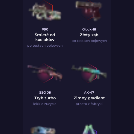
P90
Glock-18
Śmierć od
Złoty ząb
kociaków
po testach bojowych
po testach bojowych
SSG 08
AK-47
Tryb turbo
Zimny gradient
lekkie zużycie
prosto z fabryki