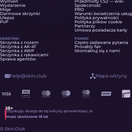
Wymień
Przedmioty CS2 — wiki
Wydarzenie
Społeczność
Misje
PRO
Darmowe skrzynki
Warunki świadczenia usług
Ulepsz
Polityka prywatności
PvP
Polityka plików cookie
Partnerzy
Umowa posiadacza karty
SKRZYNKI
POMOC
Skrzynka z nożem
Często zadawane pytania
Skrzynka z AK-47
Provably fair
Skrzynka z AWP
Skontaktuj się z nami
Skrzynka z rękawicami
Sprawa agentów
help@skin.club
Mapa witryny
Uzyskując dostęp do tej witryny potwierdzasz, że
masz ukończone 18 lat
.
O Skin.Club