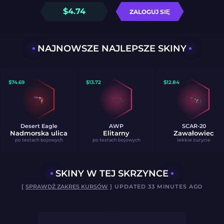
$
4.74
ZALOGUJ SIĘ
NAJNOWSZE NAJLEPSZE SKINY
$
74.69
$
13.72
$
12.84
Desert Eagle
AWP
SCAR-20
Nadmorska ulica
Elitarny
Zawałowiec
po testach bojowych
po testach bojowych
lekkie zużycie
SKINY W TEJ SKRZYNCE
[
SPRAWDŹ ZAKRES KURSÓW
] UPDATED 33 MINUTES AGO