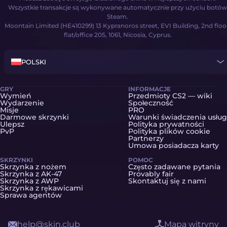
Wszystkie transakcje są wykonywane automatycznie przy użyciu botów
Steam.
Moontain Limited (HE410299) 13 Kypranoros street, EVI Building, 2nd floo
flat/office 205, 1061, Nicosia, Cyprus.
POLSKI
GRY
INFORMACJE
Wymień
Przedmioty CS2 — wiki
Wydarzenie
Społeczność
Misje
PRO
Darmowe skrzynki
Warunki świadczenia usług
Ulepsz
Polityka prywatności
PvP
Polityka plików cookie
Partnerzy
Umowa posiadacza karty
SKRZYNKI
POMOC
Skrzynka z nożem
Często zadawane pytania
Skrzynka z AK-47
Provably fair
Skrzynka z AWP
Skontaktuj się z nami
Skrzynka z rękawicami
Sprawa agentów
help@skin.club
Mapa witryny