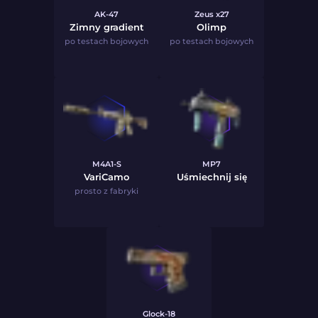
AK-47
Zeus x27
Zimny gradient
Olimp
po testach bojowych
po testach bojowych
M4A1-S
MP7
VariCamo
Uśmiechnij się
prosto z fabryki
Glock-18