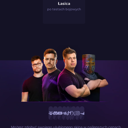
Łasica
po testach bojowych
Możesz zdobyć swojego ulubionego skina w najlepszych cenach.