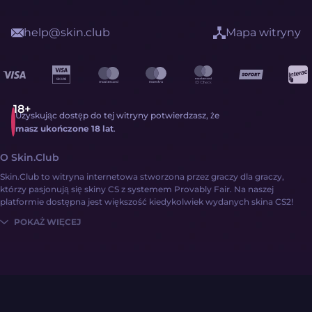
help@skin.club
Mapa witryny
Uzyskując dostęp do tej witryny potwierdzasz, że
masz ukończone 18 lat
.
O Skin.Club
Skin.Club to witryna internetowa stworzona przez graczy dla graczy,
którzy pasjonują się skiny CS z systemem Provably Fair. Na naszej
platformie dostępna jest większość kiedykolwiek wydanych skina CS2!
POKAŻ WIĘCEJ
Uzyskanie skinów CS2 nigdy nie było prostsze:
Zaloguj się
Zasil konto pieniędzmi lub skiny CS2
Poznaj bogatą kolekcję skinow przy użyciu różnych mechanik witryny!
Skin.Club obsługuje różne systemy płatności, w tym G2A Pay, karty
kredytowe, a nawet skiny CS2! Ponadto na platformach
społecznościowych Skin.Club regularnie udostępniane są specjalne kody