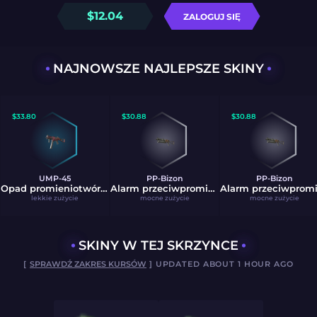
$
12.04
ZALOGUJ SIĘ
NAJNOWSZE NAJLEPSZE SKINY
$
33.80
$
30.88
$
30.88
UMP-45
PP-Bizon
PP-Bizon
Opad promieniotwórczy
Alarm przeciwpromienny
lekkie zużycie
mocne zużycie
mocne zużycie
SKINY W TEJ SKRZYNCE
[
SPRAWDŹ ZAKRES KURSÓW
] UPDATED ABOUT 1 HOUR AGO