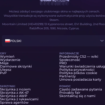
Możesz zdobyć swojego ulubionego skina w najlepszych cenach.
Wszystkie transakcje są wykonywane automatycznie przy użyciu botów
Steam.
Moontain Limited (HE410299) 13 Kypranoros street, EVI Building, 2nd floo
flat/office 205, 1061, Nicosia, Cyprus.
POLSKI
GRY
INFORMACJE
Wymień
Przedmioty CS2 — wiki
Wydarzenie
Społeczność
Misje
PRO
Darmowe skrzynki
Warunki świadczenia usług
Ulepsz
Polityka prywatności
PvP
Polityka plików cookie
Partnerzy
Umowa posiadacza karty
SKRZYNKI
POMOC
Skrzynka z nożem
Często zadawane pytania
Skrzynka z AK-47
Provably fair
Skrzynka z AWP
Skontaktuj się z nami
Skrzynka z rękawicami
Sprawa agentów