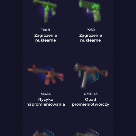
Tec-9
P250
Zagrożenie
Zagrożenie
nuklearne
nuklearne
M4A4
UMP-45
Ryzyko
Opad
napromieniowania
promieniotwórczy