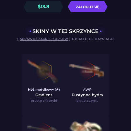
$
13.8
ZALOGUJ SIĘ
SKINY W TEJ SKRZYNCE
[
SPRAWDŹ ZAKRES KURSÓW
] UPDATED 5 DAYS AGO
Nóż motylkowy (★)
AWP
Gradient
Pustynna hydra
prosto z fabryki
lekkie zużycie