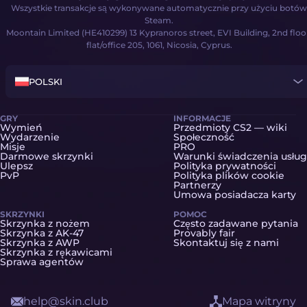
Wszystkie transakcje są wykonywane automatycznie przy użyciu botów
Steam.
Moontain Limited (HE410299) 13 Kypranoros street, EVI Building, 2nd floo
flat/office 205, 1061, Nicosia, Cyprus.
POLSKI
GRY
INFORMACJE
Wymień
Przedmioty CS2 — wiki
Wydarzenie
Społeczność
Misje
PRO
Darmowe skrzynki
Warunki świadczenia usług
Ulepsz
Polityka prywatności
PvP
Polityka plików cookie
Partnerzy
Umowa posiadacza karty
SKRZYNKI
POMOC
Skrzynka z nożem
Często zadawane pytania
Skrzynka z AK-47
Provably fair
Skrzynka z AWP
Skontaktuj się z nami
Skrzynka z rękawicami
Sprawa agentów
help@skin.club
Mapa witryny