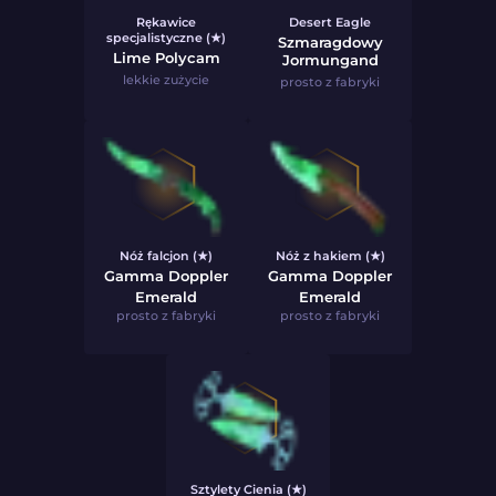
Rękawice
Desert Eagle
specjalistyczne (★)
Szmaragdowy
Lime Polycam
Jormungand
lekkie zużycie
prosto z fabryki
Nóż falcjon (★)
Nóż z hakiem (★)
Gamma Doppler
Gamma Doppler
Emerald
Emerald
prosto z fabryki
prosto z fabryki
Sztylety Cienia (★)