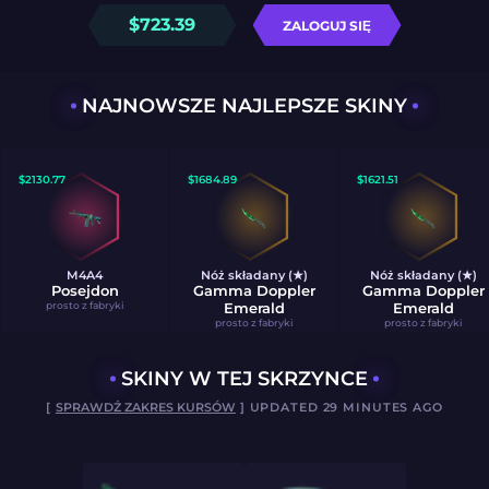
$
723.39
ZALOGUJ SIĘ
NAJNOWSZE NAJLEPSZE SKINY
$
2130.77
$
1684.89
$
1621.51
M4A4
Nóż składany (★)
Nóż składany (★)
Posejdon
Gamma Doppler
Gamma Doppler
prosto z fabryki
Emerald
Emerald
prosto z fabryki
prosto z fabryki
SKINY W TEJ SKRZYNCE
[
SPRAWDŹ ZAKRES KURSÓW
] UPDATED 29 MINUTES AGO