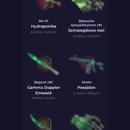
AK-47
Rękawice
specjalistyczne (★)
Hydroponika
Szmaragdowa sieć
prosto z fabryki
prosto z fabryki
Bagnet (★)
M4A4
Gamma Doppler
Posejdon
Emerald
prosto z fabryki
lekkie zużycie