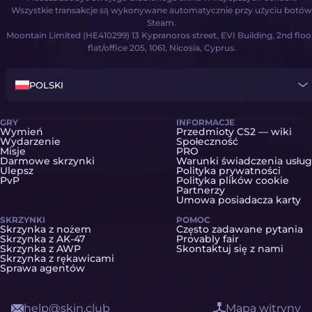
Wszystkie transakcje są wykonywane automatycznie przy użyciu botów
Steam.
Moontain Limited (HE410299) 13 Kypranoros street, EVI Building, 2nd floo
flat/office 205, 1061, Nicosia, Cyprus.
POLSKI
GRY
INFORMACJE
Wymień
Przedmioty CS2 — wiki
Wydarzenie
Społeczność
Misje
PRO
Darmowe skrzynki
Warunki świadczenia usług
Ulepsz
Polityka prywatności
PvP
Polityka plików cookie
Partnerzy
Umowa posiadacza karty
SKRZYNKI
POMOC
Skrzynka z nożem
Często zadawane pytania
Skrzynka z AK-47
Provably fair
Skrzynka z AWP
Skontaktuj się z nami
Skrzynka z rękawicami
Sprawa agentów
help@skin.club
Mapa witryny