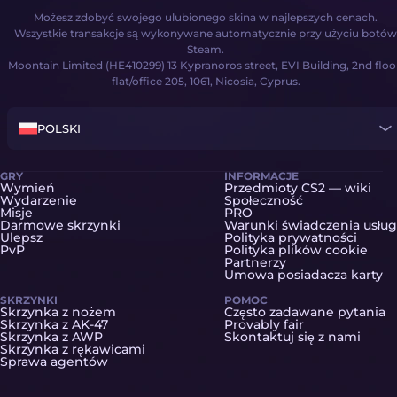
Możesz zdobyć swojego ulubionego skina w najlepszych cenach.
Wszystkie transakcje są wykonywane automatycznie przy użyciu botów
Steam.
Moontain Limited (HE410299) 13 Kypranoros street, EVI Building, 2nd floo
flat/office 205, 1061, Nicosia, Cyprus.
POLSKI
GRY
INFORMACJE
Wymień
Przedmioty CS2 — wiki
Wydarzenie
Społeczność
Misje
PRO
Darmowe skrzynki
Warunki świadczenia usług
Ulepsz
Polityka prywatności
PvP
Polityka plików cookie
Partnerzy
Umowa posiadacza karty
SKRZYNKI
POMOC
Skrzynka z nożem
Często zadawane pytania
Skrzynka z AK-47
Provably fair
Skrzynka z AWP
Skontaktuj się z nami
Skrzynka z rękawicami
Sprawa agentów