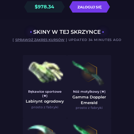
$
978.34
ZALOGUJ SIĘ
SKINY W TEJ SKRZYNCE
[
SPRAWDŹ ZAKRES KURSÓW
] UPDATED 34 MINUTES AGO
Rękawice sportowe
Nóż motylkowy (★)
(★)
Gamma Doppler
Labirynt ogrodowy
Emerald
prosto z fabryki
prosto z fabryki