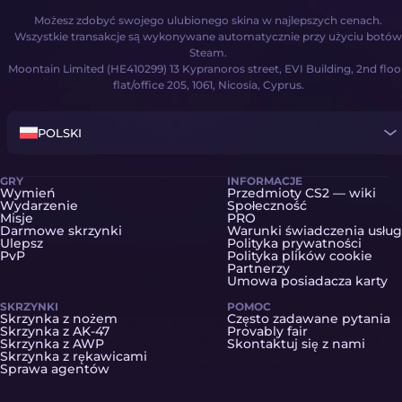
Możesz zdobyć swojego ulubionego skina w najlepszych cenach.
Wszystkie transakcje są wykonywane automatycznie przy użyciu botów
Steam.
Moontain Limited (HE410299) 13 Kypranoros street, EVI Building, 2nd floo
flat/office 205, 1061, Nicosia, Cyprus.
POLSKI
GRY
INFORMACJE
Wymień
Przedmioty CS2 — wiki
Wydarzenie
Społeczność
Misje
PRO
Darmowe skrzynki
Warunki świadczenia usług
Ulepsz
Polityka prywatności
PvP
Polityka plików cookie
Partnerzy
Umowa posiadacza karty
SKRZYNKI
POMOC
Skrzynka z nożem
Często zadawane pytania
Skrzynka z AK-47
Provably fair
Skrzynka z AWP
Skontaktuj się z nami
Skrzynka z rękawicami
Sprawa agentów