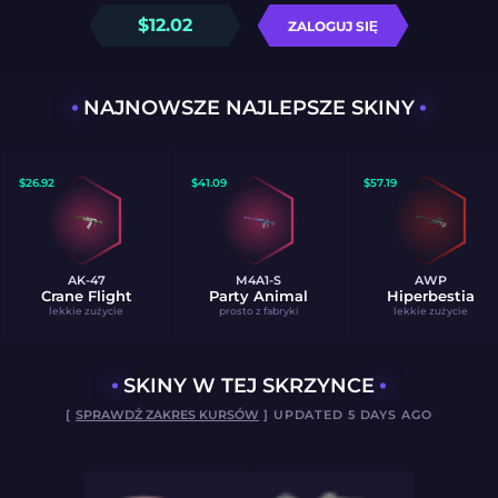
$
12.02
ZALOGUJ SIĘ
NAJNOWSZE NAJLEPSZE SKINY
$
26.92
$
41.09
$
57.19
AK-47
M4A1-S
AWP
Crane Flight
Party Animal
Hiperbestia
lekkie zużycie
prosto z fabryki
lekkie zużycie
SKINY W TEJ SKRZYNCE
[
SPRAWDŹ ZAKRES KURSÓW
] UPDATED 5 DAYS AGO