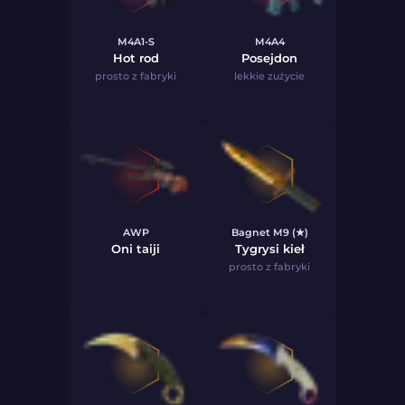
M4A1-S
M4A4
Hot rod
Posejdon
prosto z fabryki
lekkie zużycie
AWP
Bagnet M9 (★)
Oni taiji
Tygrysi kieł
prosto z fabryki