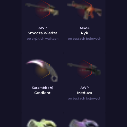
AWP
M4A4
Smocza wiedza
Ryk
po ciężkich walkach
po testach bojowych
Karambit (★)
AWP
Gradient
Meduza
po testach bojowych