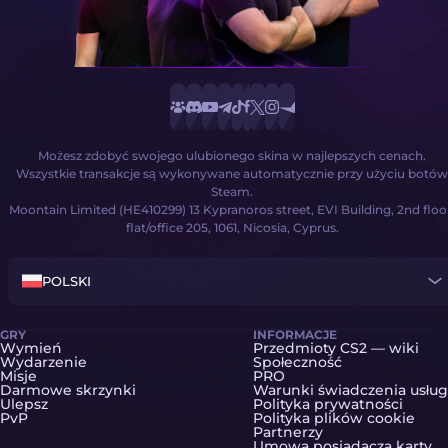
Możesz zdobyć swojego ulubionego skina w najlepszych cenach.
Wszystkie transakcje są wykonywane automatycznie przy użyciu botów
Steam.
Moontain Limited (HE410299) 13 Kypranoros street, EVI Building, 2nd floo
flat/office 205, 1061, Nicosia, Cyprus.
POLSKI
GRY
INFORMACJE
Wymień
Przedmioty CS2 — wiki
Wydarzenie
Społeczność
Misje
PRO
Darmowe skrzynki
Warunki świadczenia usług
Ulepsz
Polityka prywatności
PvP
Polityka plików cookie
Partnerzy
Umowa posiadacza karty