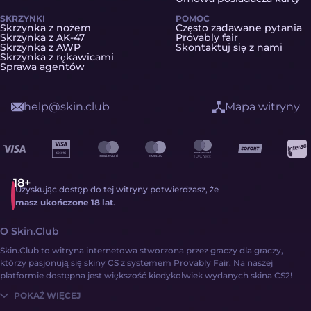
SKRZYNKI
POMOC
Skrzynka z nożem
Często zadawane pytania
Skrzynka z AK-47
Provably fair
Skrzynka z AWP
Skontaktuj się z nami
Skrzynka z rękawicami
Sprawa agentów
help@skin.club
Mapa witryny
Uzyskując dostęp do tej witryny potwierdzasz, że
masz ukończone 18 lat
.
O Skin.Club
Skin.Club to witryna internetowa stworzona przez graczy dla graczy,
którzy pasjonują się skiny CS z systemem Provably Fair. Na naszej
platformie dostępna jest większość kiedykolwiek wydanych skina CS2!
POKAŻ WIĘCEJ
Uzyskanie skinów CS2 nigdy nie było prostsze: