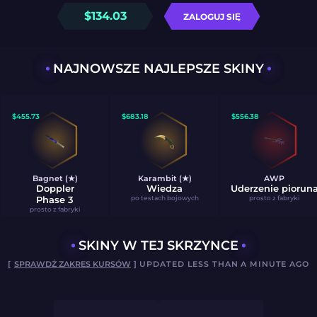
$
134.03
ZALOGUJ SIĘ
NAJNOWSZE NAJLEPSZE SKINY
$
455.73
$
683.18
$
556.38
Bagnet (★)
Karambit (★)
AWP
Doppler
Wiedza
Uderzenie piorun
Phase 3
po testach bojowych
prosto z fabryki
prosto z fabryki
SKINY W TEJ SKRZYNCE
[
SPRAWDŹ ZAKRES KURSÓW
] UPDATED LESS THAN A MINUTE AGO