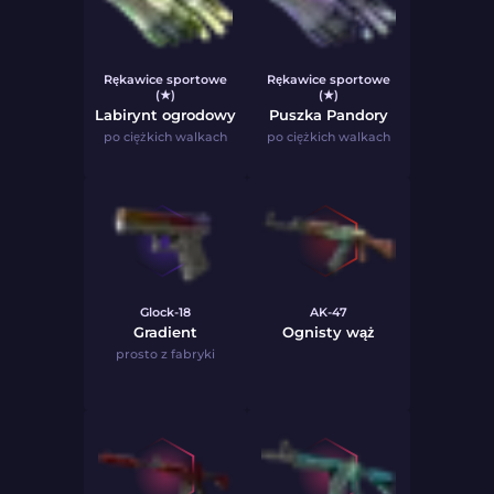
Rękawice sportowe
Rękawice sportowe
(★)
(★)
Labirynt ogrodowy
Puszka Pandory
po ciężkich walkach
po ciężkich walkach
Glock-18
AK-47
Gradient
Ognisty wąż
prosto z fabryki