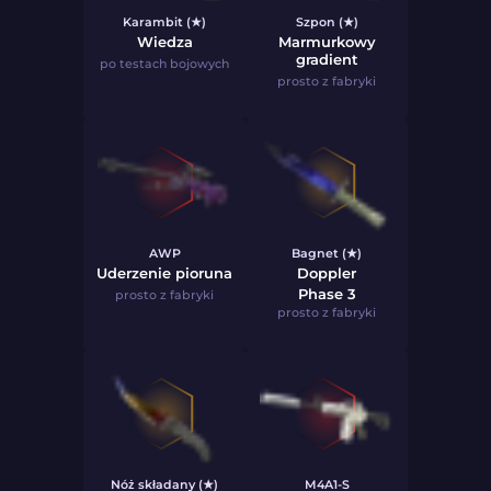
Karambit (★)
Szpon (★)
Wiedza
Marmurkowy
gradient
po testach bojowych
prosto z fabryki
AWP
Bagnet (★)
Uderzenie pioruna
Doppler
Phase 3
prosto z fabryki
prosto z fabryki
Nóż składany (★)
M4A1-S